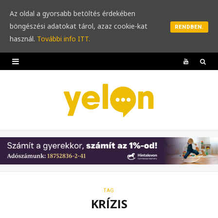
Az oldal a gyorsabb betöltés érdekében
böngészési adatokat tárol, azaz cookie-kat
RENDBEN.
használ.
További info ITT.
Y
o
u
T
u
b
e
TAG
KRÍZIS