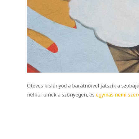
Ötéves kislányod a barátnőivel játszik a szobájá
nélkül ülnek a szőnyegen, és
egymás nemi szerv