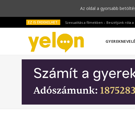
Az oldal a gyorsabb betölté
EZ IS ÉRDEKELHET:
Szexualitás a filmekben – Beszéljünk róla 
GYEREKNEVEL