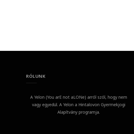
RÓLUNK
A Yelon (You arE not aLONe) arról szól, hogy nem
vagy egyedül. A Yelon a Hintalovon Gyermekjogi
Alapítvány programja.