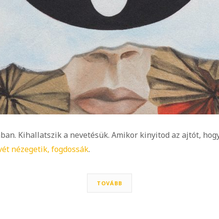
ban. Kihallatszik a nevetésük. Amikor kinyitod az ajtót, hog
ét nézegetik, fogdossák
.
TOVÁBB