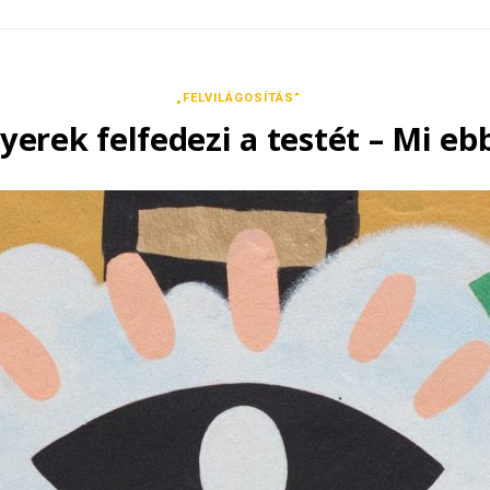
„FELVILÁGOSÍTÁS”
erek felfedezi a testét – Mi eb