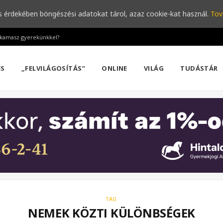
s érdekében böngészési adatokat tárol, azaz cookie-kat használ.
Tov
a kamasz gyerekünkkel?
ÉS
„FELVILÁGOSÍTÁS”
ONLINE
VILÁG
TUDÁSTÁR
TAG
NEMEK KÖZTI KÜLÖNBSÉGEK