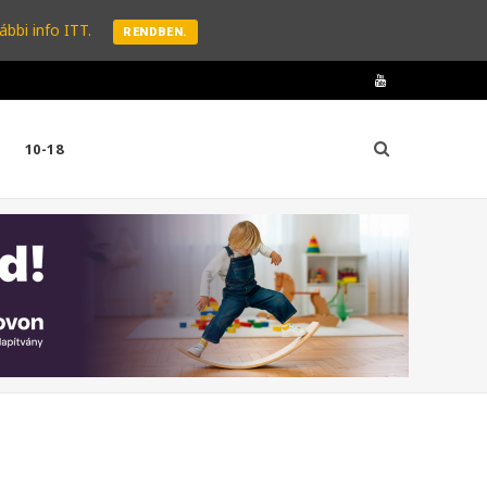
ábbi info ITT.
RENDBEN.
Y
o
10-18
u
T
u
b
e