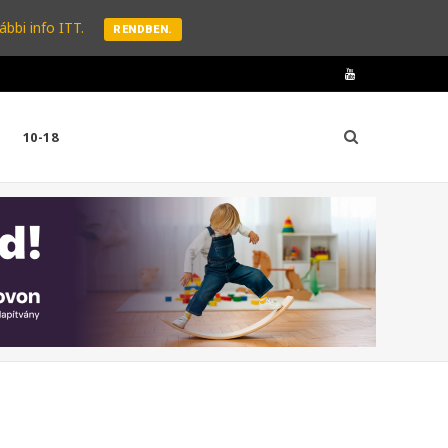
ábbi info ITT.
RENDBEN.
Y
o
10-18
u
T
u
b
e