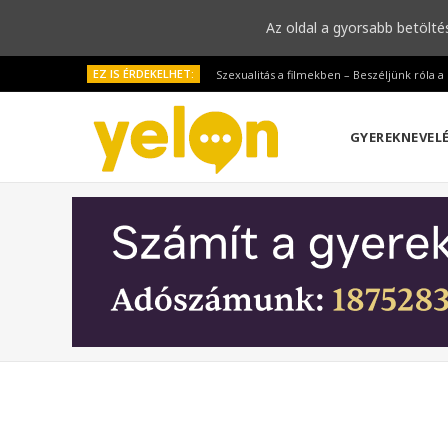
Az oldal a gyorsabb betölté
EZ IS ÉRDEKELHET:
Szexualitás a filmekben – Beszéljünk róla 
GYEREKNEVEL