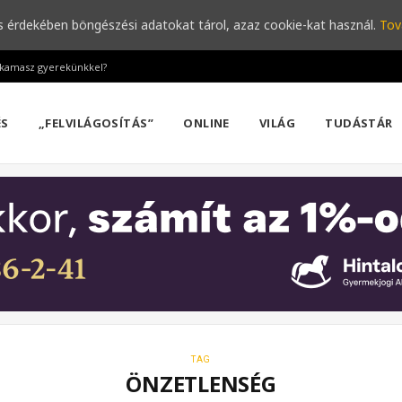
s érdekében böngészési adatokat tárol, azaz cookie-kat használ.
Tov
a kamasz gyerekünkkel?
ÉS
„FELVILÁGOSÍTÁS”
ONLINE
VILÁG
TUDÁSTÁR
TAG
ÖNZETLENSÉG