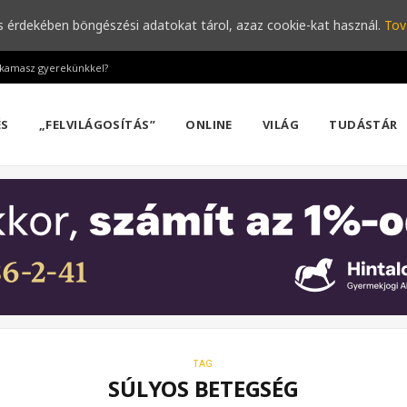
s érdekében böngészési adatokat tárol, azaz cookie-kat használ.
Tov
a kamasz gyerekünkkel?
ÉS
„FELVILÁGOSÍTÁS”
ONLINE
VILÁG
TUDÁSTÁR
TAG
SÚLYOS BETEGSÉG