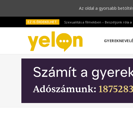
Az oldal a gyorsabb betölté
EZ IS ÉRDEKELHET:
Szexualitás a filmekben – Beszéljünk róla 
GYEREKNEVEL