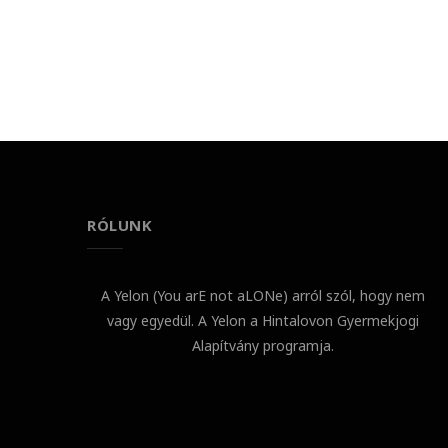
RÓLUNK
A Yelon (You arE not aLONe) arról szól, hogy nem
vagy egyedül. A Yelon a Hintalovon Gyermekjogi
Alapítvány programja.