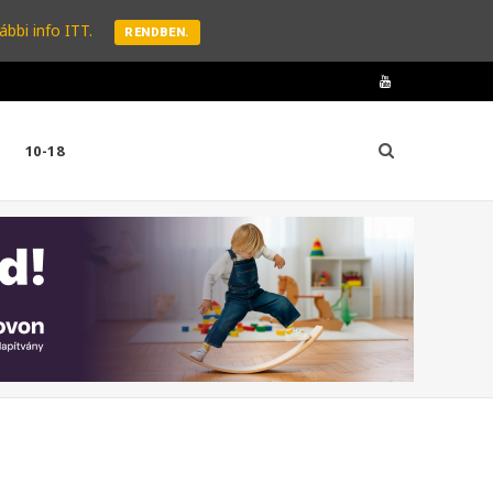
ábbi info ITT.
RENDBEN.
Y
o
10-18
u
T
u
b
e