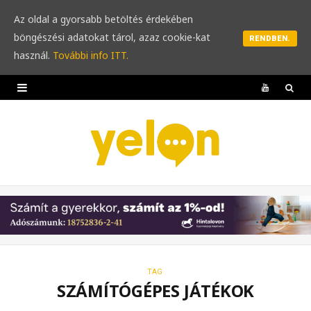
Az oldal a gyorsabb betöltés érdekében
böngészési adatokat tárol, azaz cookie-kat
RENDBEN.
használ.
További info ITT.
Y
o
u
T
u
b
e
TAG
SZÁMÍTÓGÉPES JÁTÉKOK