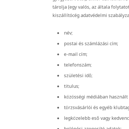
tárolja (egy valós, az általa folyt
kiszállítócég adatvédelmi szabályza
név;
postai és számlázási cím;
e-mail cím;
telefonszám;
születési idő;
titulus;
közösségi médiában használt 
törzsvásárlói és egyéb klubta
legközelebb eső vagy kedvenc
belépési azonosító adatok;