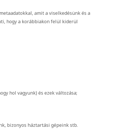
metaadatokkal, amit a viselkedésünk és a
nti, hogy a korábbiakon felül kiderül
hogy hol vagyunk) és ezek változása;
nk, bizonyos háztartási gépeink stb.