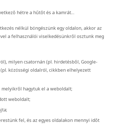
övetkező hétre a hűtőt és a kamrát…
tkezés nélkül böngészünk egy oldalon, akkor az
ével a felhasználói viselkedésünkről osztunk meg
ról), milyen csatornán (pl. hirdetésből, Google-
(pl. közösségi oldalról, cikkben elhelyezett
 melyikről hagytuk el a weboldalt;
ott weboldalt;
jta;
restünk fel, és az egyes oldalakon mennyi időt