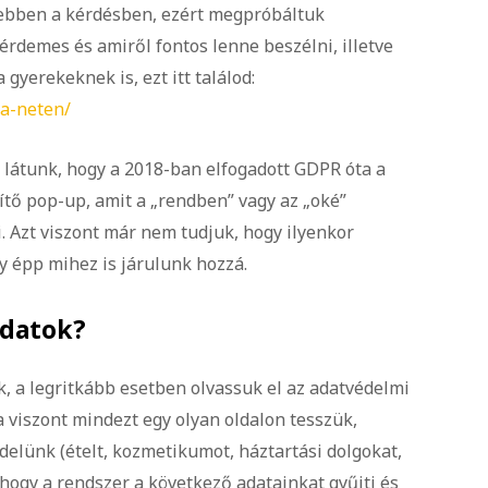
 ebben a kérdésben, ezért megpróbáltuk
érdemes és amiről fontos lenne beszélni, illetve
gyerekeknek is, ezt itt találod:
-a-neten/
t látunk, hogy a 2018-ban elfogadott GDPR óta a
ítő pop-up, amit a „rendben” vagy az „oké”
. Azt viszont már nem tudjuk, hogy ilyenkor
y épp mihez is járulunk hozzá.
adatok?
 a legritkább esetben olvassuk el az adatvédelmi
a viszont mindezt egy olyan oldalon tesszük,
elünk (ételt, kozmetikumot, háztartási dolgokat,
, hogy a rendszer a következő adatainkat gyűjti és