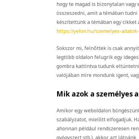
hogy te magad is bizonytalan vagy
összeszedni, amit a témában tudni 
készítettünk a témában egy cikket a 
https://yelon.hu/szemelyes-adatok
Sokszor mi, felnőttek is csak annyi
legtöbb oldalon felugrik egy ideges
gombra kattintva tudunk eltüntetni
valójában mire mondunk igent, vag
Mik azok a személyes 
Amikor egy weboldalon böngészünk,
szabályzatot, mielőtt elfogadjuk. H
ahonnan például rendszeresen rend
gyógyszert stb.), akkor azt látnánk