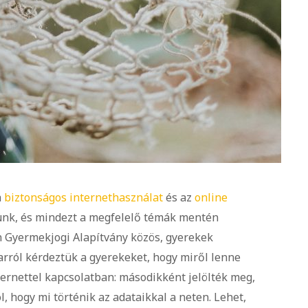
a
biztonságos internethasználat
és az
online
tünk, és mindezt a megfelelő témák mentén
n Gyermekjogi Alapítvány közös, gyerekek
rról kérdeztük a gyerekeket, hogy miről lenne
ernettel kapcsolatban: másodikként jelölték meg,
, hogy mi történik az adataikkal a neten. Lehet,