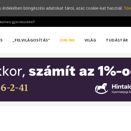
s érdekében böngészési adatokat tárol, azaz cookie-kat használ.
Tov
a kamasz gyerekünkkel?
ÉS
„FELVILÁGOSÍTÁS”
ONLINE
VILÁG
TUDÁSTÁR