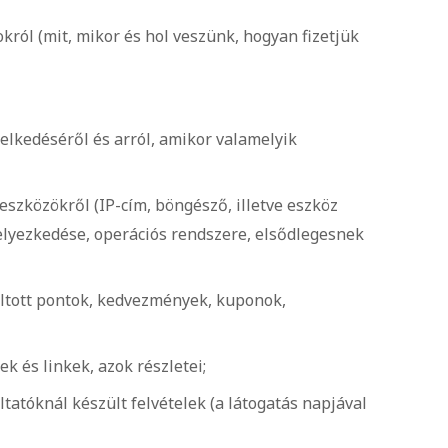
król (mit, mikor és hol veszünk, hogyan fizetjük
selkedéséről és arról, amikor valamelyik
eszközökről (IP-cím, böngésző, illetve eszköz
lhelyezkedése, operációs rendszere, elsődlegesnek
áltott pontok, kedvezmények, kuponok,
ek és linkek, azok részletei;
tatóknál készült felvételek (a látogatás napjával