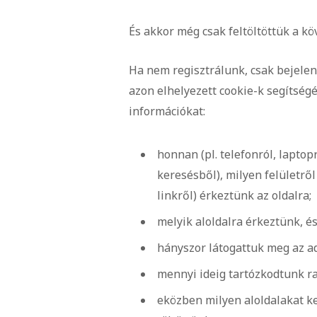
És akkor még csak feltöltöttük a k
Ha nem regisztrálunk, csak bejelen
azon elhelyezett cookie-k segítség
információkat:
honnan (pl. telefonról, laptop
keresésből), milyen felületről 
linkről) érkeztünk az oldalra;
melyik aloldalra érkeztünk, és
hányszor látogattuk meg az ad
mennyi ideig tartózkodtunk ra
eközben milyen aloldalakat ke