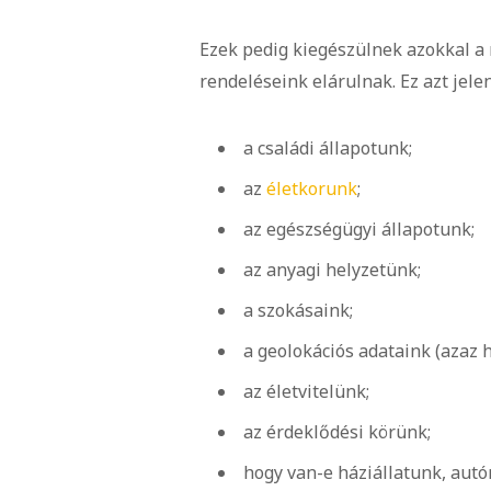
Ezek pedig kiegészülnek azokkal a 
rendeléseink elárulnak. Ez azt jele
a családi állapotunk;
az
életkorunk
;
az egészségügyi állapotunk;
az anyagi helyzetünk;
a szokásaink;
a geolokációs adataink (azaz 
az életvitelünk;
az érdeklődési körünk;
hogy van-e háziállatunk, autó