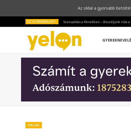
Az oldal a gyorsabb betölté
EZ IS ÉRDEKELHET:
Szexualitás a filmekben – Beszéljünk róla 
GYEREKNEVEL
ONLINE