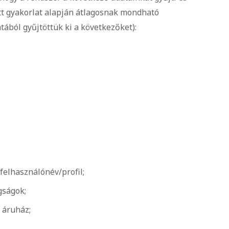
atott gyakorlat alapján átlagosnak mondható
tából gyűjtöttük ki a következőket):
felhasználónév/profil;
gságok;
 áruház;