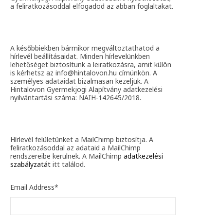
a feliratkozásoddal elfogadod az abban foglaltakat.
A későbbiekben bármikor megváltoztathatod a
hírlevél beállításaidat. Minden hírlevelünkben
lehetőséget biztosítunk a leiratkozásra, amit külön
is kérhetsz az info@hintalovon.hu címünkön. A
személyes adataidat bizalmasan kezeljük. A
Hintalovon Gyermekjogi Alapítvány adatkezelési
nyilvántartási száma: NAIH-142645/2018.
Hírlevél felületünket a MailChimp biztosítja. A
feliratkozásoddal az adataid a MailChimp
rendszereibe kerülnek. A MailChimp
adatkezelési
szabályzatát
itt találod.
Email Address
*