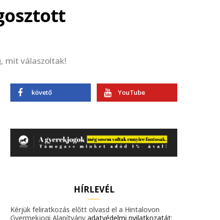
gosztott
 mit válaszoltak!
követő
YouTube
HÍRLEVÉL
Kérjük feliratkozás előtt olvasd el a Hintalovon
Gyermekjogi Alapítvány
adatvédelmi nyilatkozatát
;