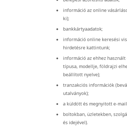
információ az online vásárláso
ki);
bankkártyaadatok;
információ online keresési vi
hirdetésre kattintunk;
információ az ehhez használt 
típusa, modellje, földrajzi e
beállított nyelve);
tranzakciós információk (bev
utalványok);
a küldött és megnyitott e-mail
boltokban, üzletekben, szolgál
és idejével).