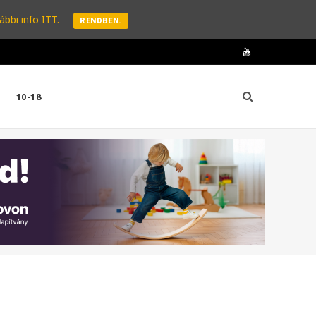
ábbi info ITT.
RENDBEN.
Y
o
10-18
u
T
u
b
e