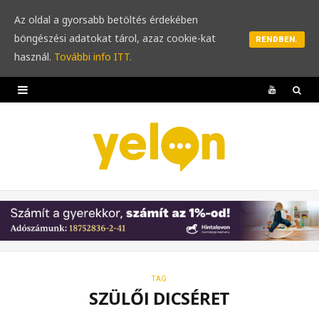
Az oldal a gyorsabb betöltés érdekében
böngészési adatokat tárol, azaz cookie-kat
RENDBEN.
használ.
További info ITT.
Y
o
u
T
u
b
e
TAG
SZÜLŐI DICSÉRET