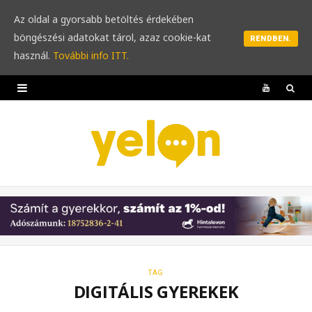
Az oldal a gyorsabb betöltés érdekében
böngészési adatokat tárol, azaz cookie-kat
RENDBEN.
használ.
További info ITT.
Y
o
u
T
u
b
e
TAG
DIGITÁLIS GYEREKEK