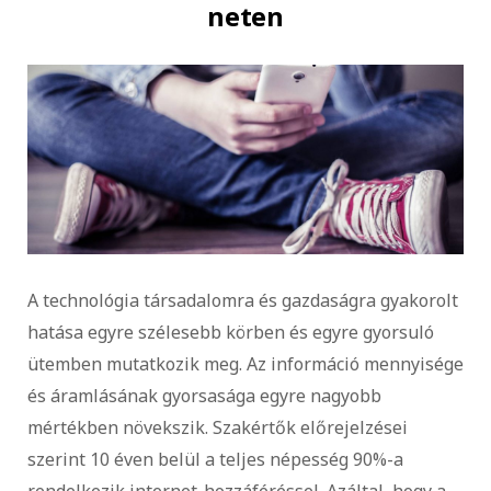
neten
A technológia társadalomra és gazdaságra gyakorolt
hatása egyre szélesebb körben és egyre gyorsuló
ütemben mutatkozik meg. Az információ mennyisége
és áramlásának gyorsasága egyre nagyobb
mértékben növekszik. Szakértők előrejelzései
szerint 10 éven belül a teljes népesség 90%-a
rendelkezik internet-hozzáféréssel. Azáltal, hogy a