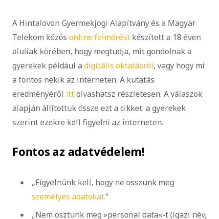
A Hintalovon Gyermekjogi Alapítvány és a Magyar
Telekom közös
online felmérést
készített a 18 éven
aluliak körében, hogy megtudja, mit gondolnak a
gyerekek például a
digitális oktatásról
, vagy hogy mi
a fontos nekik az interneten. A kutatás
eredményéről
itt
olvashatsz részletesen. A válaszok
alapján állítottuk össze ezt a cikket: a gyerekek
szerint ezekre kell figyelni az interneten.
Fontos az adatvédelem!
„Figyelnünk kell, hogy ne osszunk meg
személyes adatokat
.”
„Nem osztunk meg »personal data«-t (igazi név,