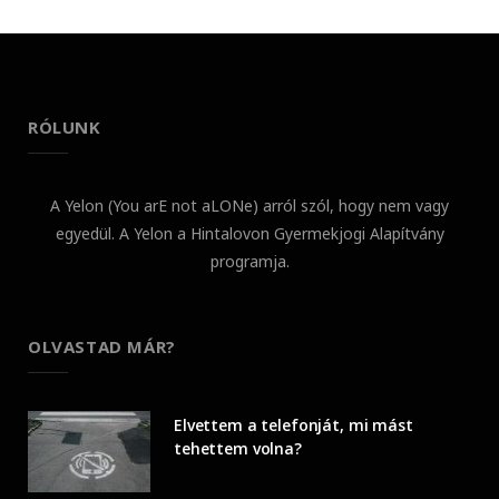
RÓLUNK
A Yelon (You arE not aLONe) arról szól, hogy nem vagy
egyedül. A Yelon a Hintalovon Gyermekjogi Alapítvány
programja.
OLVASTAD MÁR?
Elvettem a telefonját, mi mást
tehettem volna?