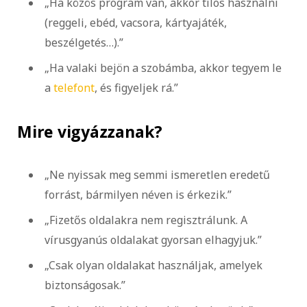
„Ha közös program van, akkor tilos használni
(reggeli, ebéd, vacsora, kártyajáték,
beszélgetés…).”
„Ha valaki bejön a szobámba, akkor tegyem le
a
telefont
, és figyeljek rá.”
Mire vigyázz
anak?
„Ne nyissak meg semmi ismeretlen eredetű
forrást, bármilyen néven is érkezik.”
„Fizetős oldalakra nem regisztrálunk. A
vírusgyanús oldalakat gyorsan elhagyjuk.”
„Csak olyan oldalakat használjak, amelyek
biztonságosak.”