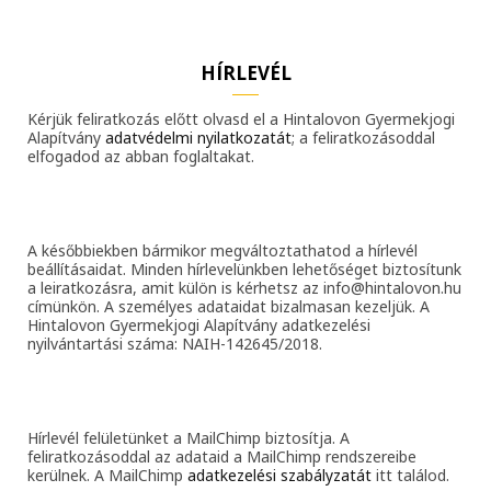
HÍRLEVÉL
Kérjük feliratkozás előtt olvasd el a Hintalovon Gyermekjogi
Alapítvány
adatvédelmi nyilatkozatát
; a feliratkozásoddal
elfogadod az abban foglaltakat.
A későbbiekben bármikor megváltoztathatod a hírlevél
beállításaidat. Minden hírlevelünkben lehetőséget biztosítunk
a leiratkozásra, amit külön is kérhetsz az info@hintalovon.hu
címünkön. A személyes adataidat bizalmasan kezeljük. A
Hintalovon Gyermekjogi Alapítvány adatkezelési
nyilvántartási száma: NAIH-142645/2018.
Hírlevél felületünket a MailChimp biztosítja. A
feliratkozásoddal az adataid a MailChimp rendszereibe
kerülnek. A MailChimp
adatkezelési szabályzatát
itt találod.