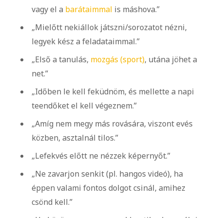
vagy el a
barátaimmal
is máshova.”
„Mielőtt nekiállok játszni/sorozatot nézni,
legyek kész a feladataimmal.”
„Első a tanulás,
mozgás (sport)
, utána jöhet a
net.”
„Időben le kell feküdnöm, és mellette a napi
teendőket el kell végeznem.”
„Amíg nem megy más rovására, viszont evés
közben, asztalnál tilos.”
„Lefekvés előtt ne nézzek képernyőt.”
„Ne zavarjon senkit (pl. hangos videó), ha
éppen valami fontos dolgot csinál, amihez
csönd kell.”