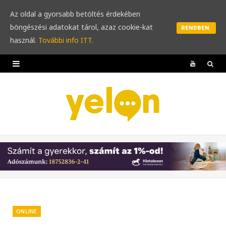
Az oldal a gyorsabb betöltés érdekében
böngészési adatokat tárol, azaz cookie-kat
RENDBEN.
használ.
További info ITT.
Y
o
u
T
u
b
e
ONLINE