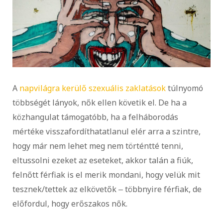
A
napvilágra kerülő szexuális zaklatások
túlnyomó
többségét lányok, nők ellen követik el. De ha a
közhangulat támogatóbb, ha a felháborodás
mértéke visszafordíthatatlanul elér arra a szintre,
hogy már nem lehet meg nem történtté tenni,
eltussolni ezeket az eseteket, akkor talán a fiúk,
felnőtt férfiak is el merik mondani, hogy velük mit
tesznek/tettek az elkövetők ‒ többnyire férfiak, de
előfordul, hogy erőszakos nők.