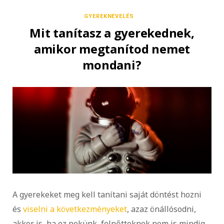
GYEREKNEVELÉS
Mit tanítasz a gyerekednek,
amikor megtanítod nemet
mondani?
A gyerekeket meg kell tanítani saját döntést hozni
és
viselni a következményeket
, azaz önállósodni,
akkor is, ha ez nekünk, felnőtteknek nem is mindig