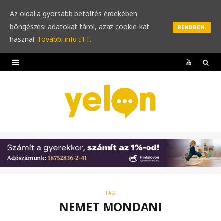
Az oldal a gyorsabb betöltés érdekében
böngészési adatokat tárol, azaz cookie-kat
RENDBEN.
használ.
További info ITT.
Y
o
u
T
u
b
e
TAG
NEMET MONDANI