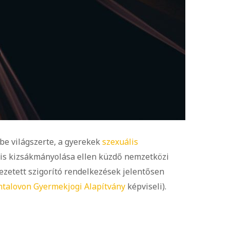
be világszerte, a gyerekek
szexuális
lis kizsákmányolása ellen küzdő nemzetközi
ezetett szigorító rendelkezések jelentősen
ntalovon Gyermekjogi Alapítvány
képviseli).