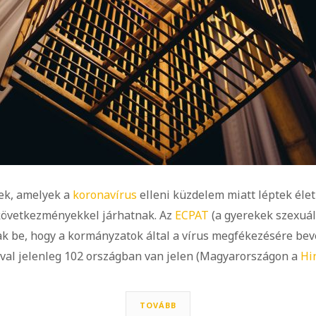
sek, amelyek a
koronavírus
elleni küzdelem miatt léptek élet
következményekkel járhatnak. Az
ECPAT
(a gyerekek szexuá
nak be, hogy a kormányzatok által a vírus megfékezésére bev
ával jelenleg 102 országban van jelen (Magyarországon a
Hi
TOVÁBB