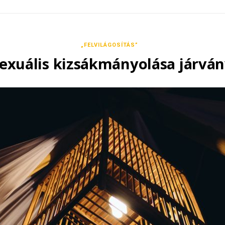
„FELVILÁGOSÍTÁS”
exuális kizsákmányolása járvá