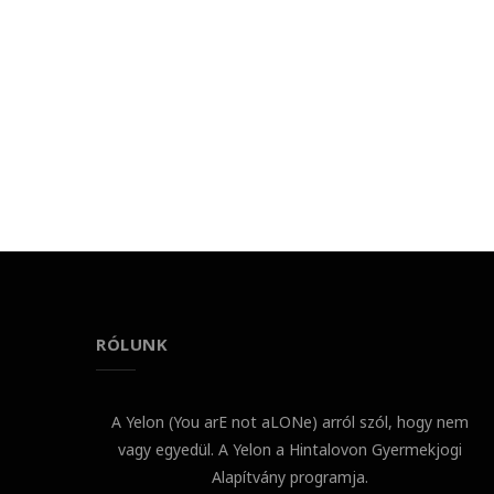
RÓLUNK
A Yelon (You arE not aLONe) arról szól, hogy nem
vagy egyedül. A Yelon a Hintalovon Gyermekjogi
Alapítvány programja.