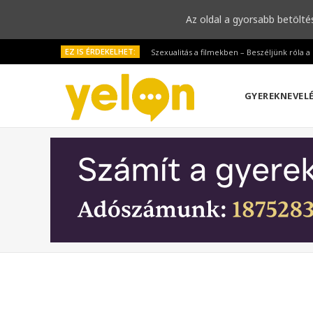
Az oldal a gyorsabb betölté
EZ IS ÉRDEKELHET:
Szexualitás a filmekben – Beszéljünk róla 
GYEREKNEVEL