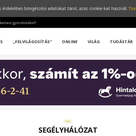
s érdekében böngészési adatokat tárol, azaz cookie-kat használ.
Tov
a kamasz gyerekünkkel?
ÉS
„FELVILÁGOSÍTÁS”
ONLINE
VILÁG
TUDÁSTÁR
TAG
SEGÉLYHÁLÓZAT