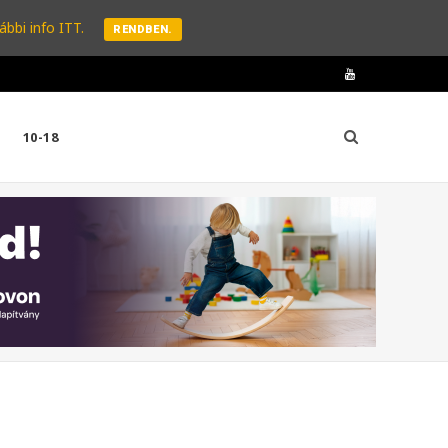
ábbi info ITT.
RENDBEN.
Y
o
10-18
u
T
u
b
e