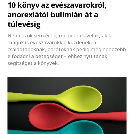
10 könyv az evészavarokról,
anorexiától bulimián át a
túlevésig
Néha azok sem értik, mi történik velük, akik
maguk is evészavarokkal küzdenek, a
családtagoknak, barátoknak pedig még nehezebb
elfogadni a betegséget – ehhez nyújtanak
segítséget a könyvek.