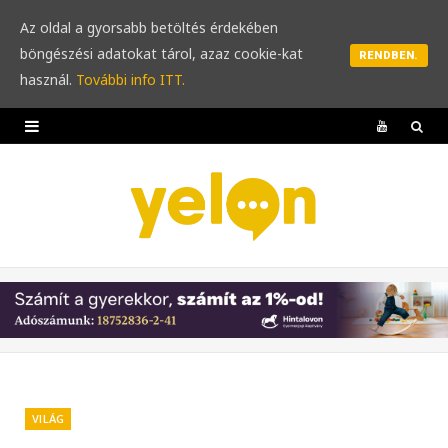
Az oldal a gyorsabb betöltés érdekében
böngészési adatokat tárol, azaz cookie-kat
RENDBEN.
használ.
További info ITT.
Y
o
u
T
u
b
e
VILÁG