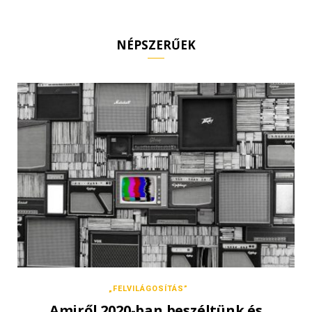
NÉPSZERŰEK
„FELVILÁGOSÍTÁS”
Amiről 2020-ban beszéltünk és