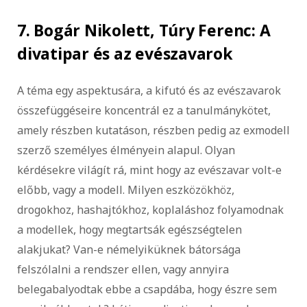
7. Bogár Nikolett, Túry Ferenc: A
divatipar és az evészavarok
A téma egy aspektusára, a kifutó és az evészavarok
összefüggéseire koncentrál ez a tanulmánykötet,
amely részben kutatáson, részben pedig az exmodell
szerző személyes élményein alapul. Olyan
kérdésekre világít rá, mint hogy az evészavar volt-e
előbb, vagy a modell. Milyen eszközökhöz,
drogokhoz, hashajtókhoz, koplaláshoz folyamodnak
a modellek, hogy megtartsák egészségtelen
alakjukat? Van-e némelyiküknek bátorsága
felszólalni a rendszer ellen, vagy annyira
belegabalyodtak ebbe a csapdába, hogy észre sem