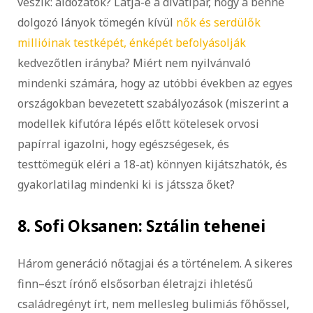
veszik: áldozatok? Látja-e a divatipar, hogy a benne
dolgozó lányok tömegén kívül
nők és serdülők
millióinak testképét, énképét befolyásolják
kedvezőtlen irányba? Miért nem nyilvánvaló
mindenki számára, hogy az utóbbi években az egyes
országokban bevezetett szabályozások (miszerint a
modellek kifutóra lépés előtt kötelesek orvosi
papírral igazolni, hogy egészségesek, és
testtömegük eléri a 18-at) könnyen kijátszhatók, és
gyakorlatilag mindenki ki is játssza őket?
8. Sofi Oksanen: Sztálin tehenei
Három generáció nőtagjai és a történelem. A sikeres
finn–észt írónő elsősorban életrajzi ihletésű
családregényt írt, nem mellesleg bulimiás főhőssel,