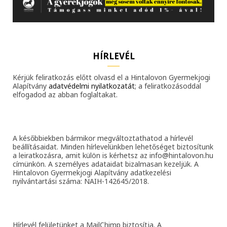
HÍRLEVÉL
Kérjük feliratkozás előtt olvasd el a Hintalovon Gyermekjogi
Alapítvány
adatvédelmi nyilatkozatát
; a feliratkozásoddal
elfogadod az abban foglaltakat.
A későbbiekben bármikor megváltoztathatod a hírlevél
beállításaidat. Minden hírlevelünkben lehetőséget biztosítunk
a leiratkozásra, amit külön is kérhetsz az info@hintalovon.hu
címünkön. A személyes adataidat bizalmasan kezeljük. A
Hintalovon Gyermekjogi Alapítvány adatkezelési
nyilvántartási száma: NAIH-142645/2018.
Hírlevél felületünket a MailChimp biztosítja. A