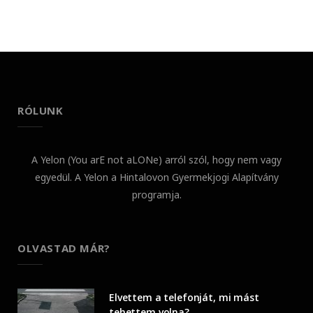
RÓLUNK
A Yelon (You arE not aLONe) arról szól, hogy nem vagy
egyedül. A Yelon a Hintalovon Gyermekjogi Alapítvány
programja.
OLVASTAD MÁR?
Elvettem a telefonját, mi mást
tehettem volna?