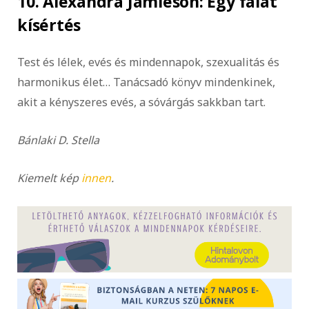
10. Alexandra Jamieson: Egy ​falat
kísértés
Test és lélek, evés és mindennapok, szexualitás és
harmonikus élet… Tanácsadó könyv mindenkinek,
akit a kényszeres evés, a sóvárgás sakkban tart.
Bánlaki D. Stella
Kiemelt kép
innen
.