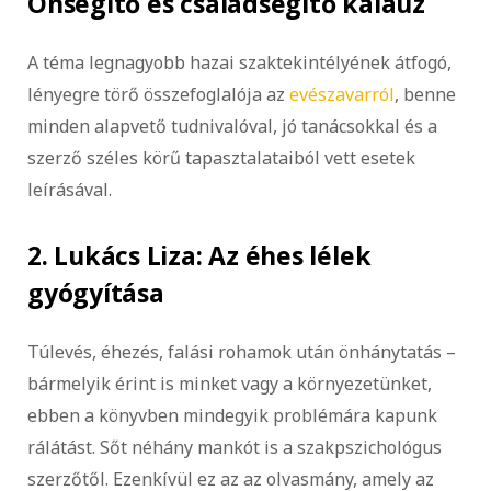
Önsegítő és családsegítő kalauz
A téma legnagyobb hazai szaktekintélyének átfogó,
lényegre törő összefoglalója az
evészavarról
, benne
minden alapvető tudnivalóval, jó tanácsokkal és a
szerző széles körű tapasztalataiból vett esetek
leírásával.
2. Lukács Liza: Az éhes lélek
gyógyítása
Túlevés, éhezés, falási rohamok után önhánytatás –
bármelyik érint is minket vagy a környezetünket,
ebben a könyvben mindegyik problémára kapunk
rálátást. Sőt néhány mankót is a szakpszichológus
szerzőtől. Ezenkívül ez az az olvasmány, amely az