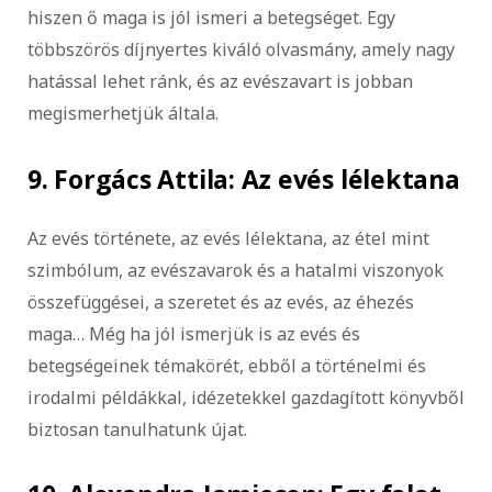
hiszen ő maga is jól ismeri a betegséget. Egy
többszörös díjnyertes kiváló olvasmány, amely nagy
hatással lehet ránk, és az evészavart is jobban
megismerhetjük általa.
9. Forgács Attila: Az evés lélektana
Az evés története, az evés lélektana, az étel mint
szimbólum, az evészavarok és a hatalmi viszonyok
összefüggései, a szeretet és az evés, az éhezés
maga… Még ha jól ismerjük is az evés és
betegségeinek témakörét, ebből a történelmi és
irodalmi példákkal, idézetekkel gazdagított könyvből
biztosan tanulhatunk újat.