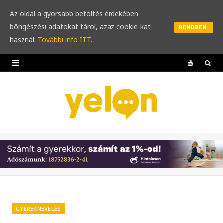
Az oldal a gyorsabb betöltés érdekében
böngészési adatokat tárol, azaz cookie-kat
RENDBEN.
használ.
További info ITT.
Y
o
u
T
u
b
e
GYEREKNEVELÉS