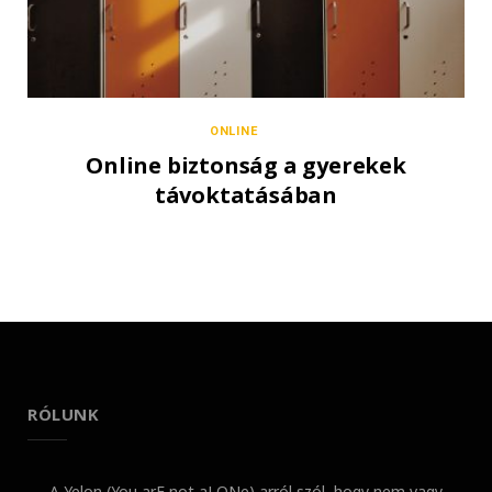
ONLINE
Online biztonság a gyerekek
távoktatásában
RÓLUNK
A Yelon (You arE not aLONe) arról szól, hogy nem vagy