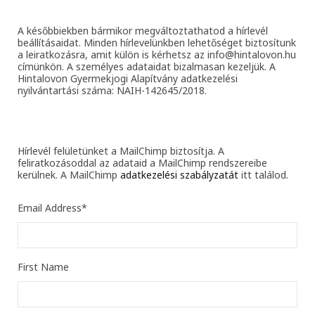
A későbbiekben bármikor megváltoztathatod a hírlevél
beállításaidat. Minden hírlevelünkben lehetőséget biztosítunk
a leiratkozásra, amit külön is kérhetsz az info@hintalovon.hu
címünkön. A személyes adataidat bizalmasan kezeljük. A
Hintalovon Gyermekjogi Alapítvány adatkezelési
nyilvántartási száma: NAIH-142645/2018.
Hírlevél felületünket a MailChimp biztosítja. A
feliratkozásoddal az adataid a MailChimp rendszereibe
kerülnek. A MailChimp
adatkezelési szabályzatát
itt találod.
Email Address
*
First Name