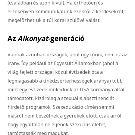
(családban és azon kívül). Ha érthetően és
érzékenyen kommunikálunk ezekről a kérdésekről,
megelőzhetjük a túl korai szülővé válást.
Az
Alkonyat-
generáció
Vannak azonban országok, ahol úgy tűnik, nem ez az
irány. Így például az Egyesült Államokban (ahol a
világ fejlett országai közül évtizedek óta a
legmagasabb a tinédzserterhességek aránya) több
mint egy évtizede működnek az USA kormánya által
támogatott, kizárólag a szexuális absztinenciát
hirdető programok. Szexedukáció címén semmi
másról nem beszélnek a gyerekek előtt, csak arról,
hogy egyáltalán ne éljenek szexuális életet,
tartóztassák meg magukat.