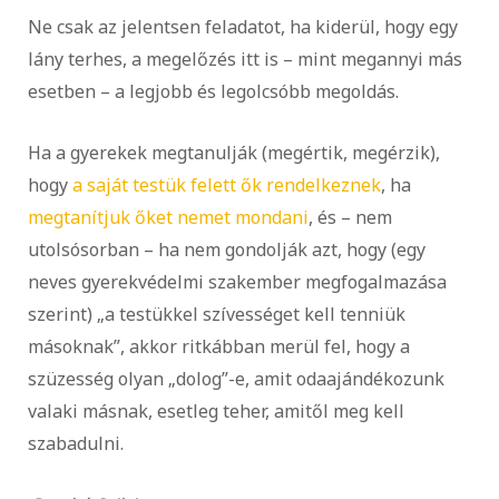
Ne csak az jelentsen feladatot, ha kiderül, hogy egy
lány terhes, a megelőzés itt is – mint megannyi más
esetben – a legjobb és legolcsóbb megoldás.
Ha a gyerekek megtanulják (megértik, megérzik),
hogy
a saját testük felett ők rendelkeznek
, ha
megtanítjuk őket nemet mondani
, és – nem
utolsósorban – ha nem gondolják azt, hogy (egy
neves gyerekvédelmi szakember megfogalmazása
szerint) „a testükkel szívességet kell tenniük
másoknak”, akkor ritkábban merül fel, hogy a
szüzesség olyan „dolog”-e, amit odaajándékozunk
valaki másnak, esetleg teher, amitől meg kell
szabadulni.