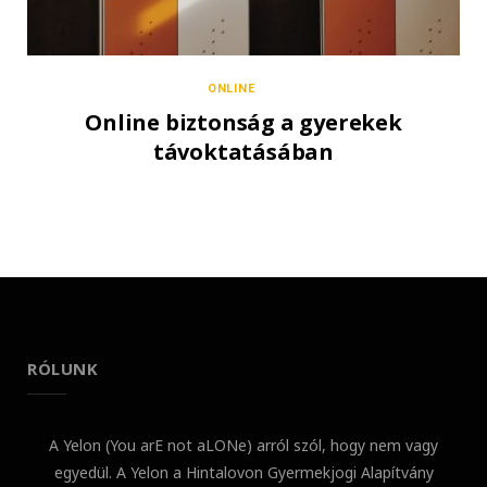
ONLINE
Online biztonság a gyerekek
távoktatásában
RÓLUNK
A Yelon (You arE not aLONe) arról szól, hogy nem vagy
egyedül. A Yelon a Hintalovon Gyermekjogi Alapítvány