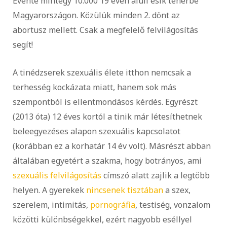
Évente mintegy 10.000 19 éven aluli esik teherbe
Magyarországon. Közülük minden 2. dönt az
abortusz mellett. Csak a megfelelő felvilágosítás
segít!
A tinédzserek szexuális élete itthon nemcsak a
terhesség kockázata miatt, hanem sok más
szempontból is ellentmondásos kérdés. Egyrészt
(2013 óta) 12 éves kortól a tinik már létesíthetnek
beleegyezéses alapon szexuális kapcsolatot
(korábban ez a korhatár 14 év volt). Másrészt abban
általában egyetért a szakma, hogy botrányos, ami
szexuális felvilágosítás
címszó alatt zajlik a legtöbb
helyen. A gyerekek
nincsenek tisztában
a szex,
szerelem, intimitás,
pornográfia
, testiség, vonzalom
közötti különbségekkel, ezért nagyobb eséllyel