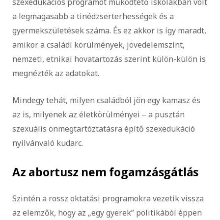
szexedukációs programot működtető iskolákban volt
a legmagasabb a tinédzserterhességek és a
gyermekszületések száma. És ez akkor is így maradt,
amikor a családi körülmények, jövedelemszint,
nemzeti, etnikai hovatartozás szerint külön-külön is
megnézték az adatokat.
Mindegy tehát, milyen családból jön egy kamasz és
az is, milyenek az életkörülményei ‒ a pusztán
szexuális önmegtartóztatásra építő szexedukáció
nyilvánvaló kudarc.
Az abortusz nem fogamzásgátlás
Szintén a rossz oktatási programokra vezetik vissza
az elemzők, hogy az „egy gyerek” politikából éppen