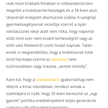
csak most kilábaló Kínában is robbanásszerűen
megnőtt a tinédzserterhességek és a 18 éven aluli
lányoknál elvégzett abortuszok száma. A sanghaji
gyermeksegélyvonal vezetője szerint a nyári
iskolaszünet ideje alatt nem ritka, hogy naponta
több mint ezer nem kívánt terhességről vagy az
ettől való félelemről szóló hívást kapnak. Talán
ennél is megrendítőbb, hogy a tinédzserek több
mint harmada szerint az
abortusz
nem
különösebben nagy trauma: „semmi komoly”.
Azon túl, hogy a
szexedukáció
gyakorlatilag nem
létezik a kínai iskolákban, mindezt annak a
számlájára is írják, hogy 35 éven keresztül az „egy
gyerek” politika eredményeként teljes generációk
számára vált elfogadottá (egyfajta