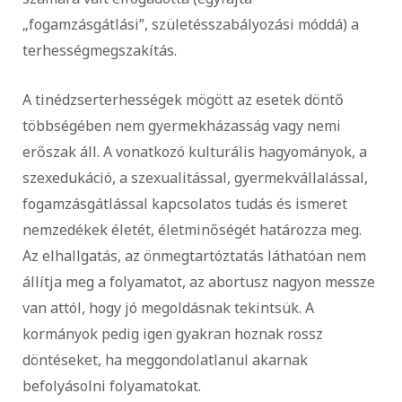
„fogamzásgátlási”, születésszabályozási móddá) a
terhességmegszakítás.
A tinédzserterhességek mögött az esetek döntő
többségében nem gyermekházasság vagy nemi
erőszak áll. A vonatkozó kulturális hagyományok, a
szexedukáció, a szexualitással, gyermekvállalással,
fogamzásgátlással kapcsolatos tudás és ismeret
nemzedékek életét, életminőségét határozza meg.
Az elhallgatás, az önmegtartóztatás láthatóan nem
állítja meg a folyamatot, az abortusz nagyon messze
van attól, hogy jó megoldásnak tekintsük. A
kormányok pedig igen gyakran hoznak rossz
döntéseket, ha meggondolatlanul akarnak
befolyásolni folyamatokat.