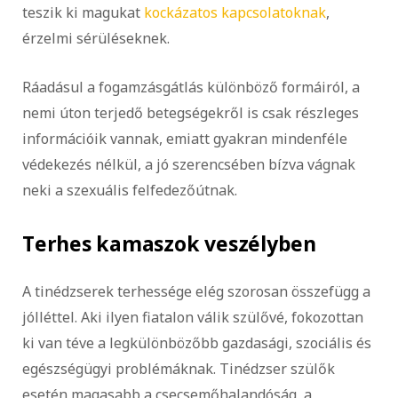
teszik ki magukat
kockázatos kapcsolatoknak
,
érzelmi sérüléseknek.
Ráadásul a fogamzásgátlás különböző formáiról, a
nemi úton terjedő betegségekről is csak részleges
információik vannak, emiatt gyakran mindenféle
védekezés nélkül, a jó szerencsében bízva vágnak
neki a szexuális felfedezőútnak.
Terhes kamaszok veszélyben
A tinédzserek terhessége elég szorosan összefügg a
jólléttel. Aki ilyen fiatalon válik szülővé, fokozottan
ki van téve a legkülönbözőbb gazdasági, szociális és
egészségügyi problémáknak. Tinédzser szülők
esetén magasabb a csecsemőhalandóság, a