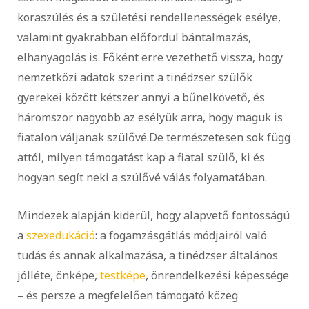
koraszülés és a születési rendellenességek esélye,
valamint gyakrabban előfordul bántalmazás,
elhanyagolás is. Főként erre vezethető vissza, hogy
nemzetközi adatok szerint a tinédzser szülők
gyerekei között kétszer annyi a bűnelkövető, és
háromszor nagyobb az esélyük arra, hogy maguk is
fiatalon váljanak szülővé.De természetesen sok függ
attól, milyen támogatást kap a fiatal szülő, ki és
hogyan segít neki a szülővé válás folyamatában.
Mindezek alapján kiderül, hogy alapvető fontosságú
a
szexedukáció
: a fogamzásgátlás módjairól való
tudás és annak alkalmazása, a tinédzser általános
jólléte, önképe,
testképe
, önrendelkezési képessége
– és persze a megfelelően támogató közeg