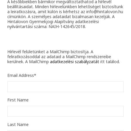
A későbbiekben bármikor megváltoztathatod a hírlevél
beállításaidat. Minden hírlevelünkben lehetőséget biztosítunk
a leiratkozásra, amit külön is kérhetsz az info@hintalovon.hu
címünkön. A személyes adataidat bizalmasan kezeljük. A
Hintalovon Gyermekjogi Alapítvány adatkezelési
nyilvántartási száma: NAIH-142645/2018.
Hírlevél felületünket a MailChimp biztosítja. A
feliratkozásoddal az adataid a MailChimp rendszereibe
kerülnek. A MailChimp
adatkezelési szabályzatát
itt találod.
Email Address
*
First Name
Last Name