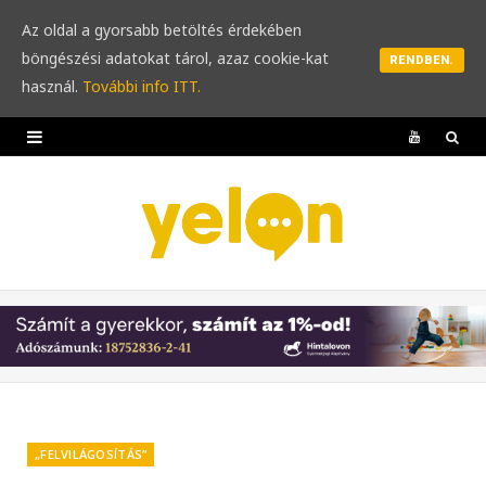
Az oldal a gyorsabb betöltés érdekében
böngészési adatokat tárol, azaz cookie-kat
RENDBEN.
használ.
További info ITT.
Y
o
u
T
u
b
e
„FELVILÁGOSÍTÁS”