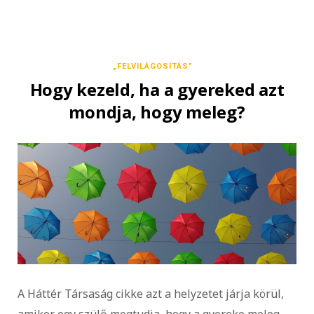
„FELVILÁGOSÍTÁS”
Hogy kezeld, ha a gyereked azt
mondja, hogy meleg?
A Háttér Társaság cikke azt a helyzetet járja körül,
amikor egy szülő megtudja, hogy a gyereke meleg.