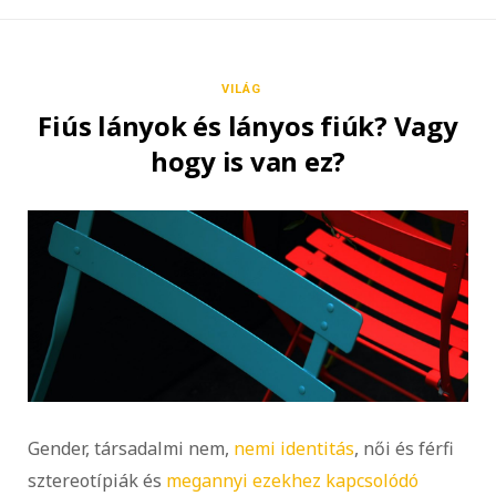
VILÁG
Fiús lányok és lányos fiúk? Vagy
hogy is van ez?
Gender, társadalmi nem,
nemi identitás
, női és férfi
sztereotípiák és
megannyi ezekhez kapcsolódó