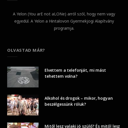
A Yelon (You arE not aLONe) arról szól, hogy nem vagy
egyedül. A Yelon a Hintalovon Gyermekjogi Alapítvány
programja.
OLVASTAD MÁR?
Elvettem a telefonját, mi mást
tehettem volna?
Alkohol és drogok – mikor, hogyan
beszélgessünk róluk?
Mitől lesz valaki jó szülő? És mitől lesz