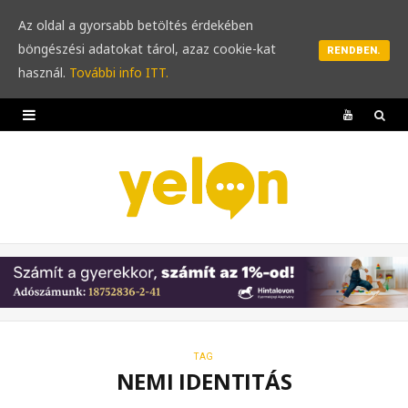
Az oldal a gyorsabb betöltés érdekében
böngészési adatokat tárol, azaz cookie-kat
RENDBEN.
használ.
További info ITT.
Y
o
u
T
u
b
e
TAG
NEMI IDENTITÁS