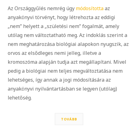
Az Országgyűlés nemrég úgy
módosította
az
anyakönyvi törvényt, hogy létrehozta az eddigi
„nem” helyett a „születési nem” fogalmát, amely
utólag nem változtatható meg. Az indoklás szerint a
nem meghatározása biológiai alapokon nyugszik, az
orvos az elsődleges nemi jelleg, illetve a
kromoszóma alapján tudja azt megállapítani. Mivel
pedig a biológiai nem teljes megváltoztatása nem
lehetséges, így annak a jogi módosítására az
anyakönyvi nyilvántartásban se legyen (utólag)
lehetőség.
TOVÁBB