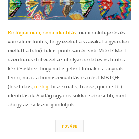
Biológiai nem, nemi identitás
, nemi önkifejezés és
vonzalom: fontos, hogy ezeket a szavakat a gyerekek
mellett a felnőttek is pontosan értsék. Miért? Mert
ezen keresztül vezet az út olyan érdekes és fontos
kérdésekhez, hogy mit is jelent fiúnak és lánynak
lenni, mi az a homoszexualitás és más LMBTQ+
(leszbikus,
meleg
, biszexuális, transz, queer stb.)
identitások. A világ ugyanis sokkal színesebb, mint
ahogy azt sokszor gondoljuk.
TOVÁBB