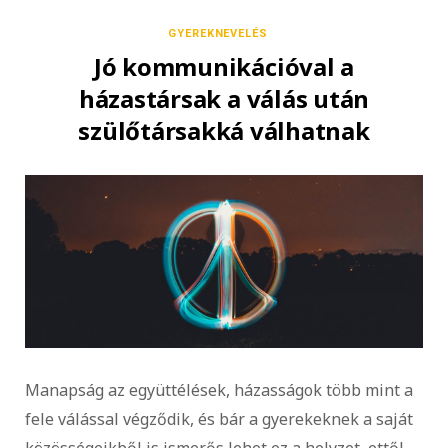
GYEREKNEVELÉS
Jó kommunikációval a
házastársak a válás után
szülőtársakká válhatnak
Manapság az együttélések, házasságok több mint a
fele válással végződik, és bár a gyerekeknek a saját
közösségeikből is ismerős lehet ez a helyzet, ettől