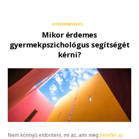
GYEREKNEVELÉS
Mikor érdemes
gyermekpszichológus segítségét
kérni?
Nem könnyű eldönteni, mi az, ami még
belefér az