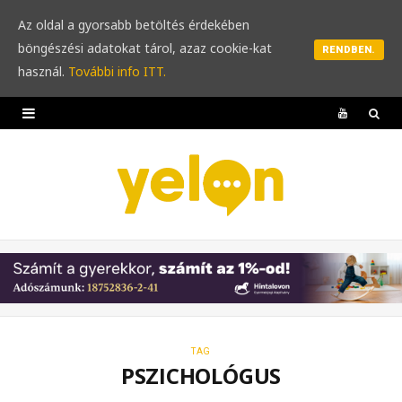
Az oldal a gyorsabb betöltés érdekében
böngészési adatokat tárol, azaz cookie-kat
RENDBEN.
használ.
További info ITT.
Y
o
u
T
u
b
e
TAG
PSZICHOLÓGUS