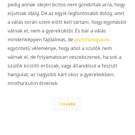
pedig annak idején biztos nem gondoltak arra, hogy
eljutnak idáig. De az egyik legfontosabb dolog, amit
a válás során szem előtt kell tartani, hogy egymástól
válnak el, nem a gyereküktől. És bár a válás
mindenképpen fájdalmas, de
pszichológusok
egyöntetű véleménye, hogy ahol a szülők nem
válnak el, de folyamatosan veszekszenek, ha sok a
szülők közötti erőszak, vagy állandósul a feszült
hangulat, az nagyobb kárt okoz a gyerekekben,
mintha külön élnének.
TOVÁBB