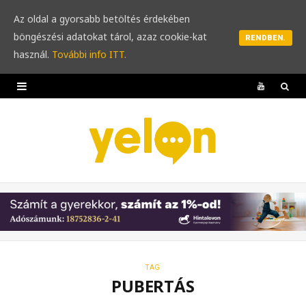
Az oldal a gyorsabb betöltés érdekében
böngészési adatokat tárol, azaz cookie-kat
RENDBEN.
használ.
További info ITT.
Y
o
u
T
u
b
e
TAG
PUBERTÁS