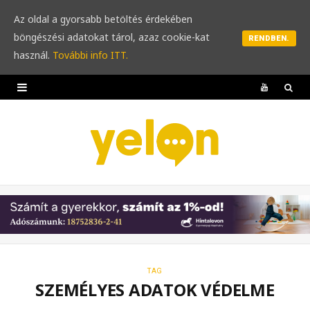
Az oldal a gyorsabb betöltés érdekében
böngészési adatokat tárol, azaz cookie-kat
RENDBEN.
használ.
További info ITT.
Y
o
u
T
u
b
e
TAG
SZEMÉLYES ADATOK VÉDELME