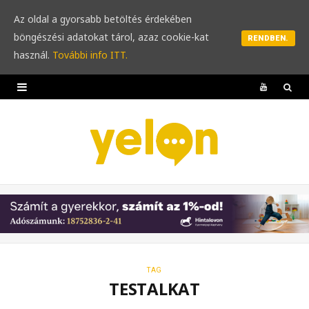
Az oldal a gyorsabb betöltés érdekében
böngészési adatokat tárol, azaz cookie-kat
RENDBEN.
használ.
További info ITT.
Y
o
u
T
u
b
e
TAG
TESTALKAT