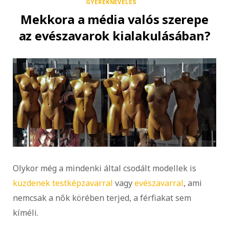
GYEREKNEVELÉS
Mekkora a média valós szerepe
az evészavarok kialakulásában?
Olykor még a mindenki által csodált modellek is
küzdenek testképzavarral
vagy
evészavarral
, ami
nemcsak a nők körében terjed, a férfiakat sem
kíméli.