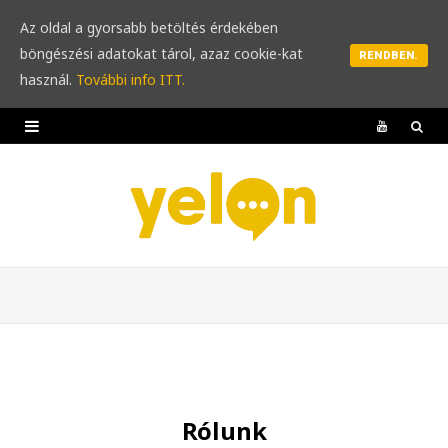
Az oldal a gyorsabb betöltés érdekében
böngészési adatokat tárol, azaz cookie-kat
RENDBEN.
használ.
További info ITT.
Y
o
u
T
u
b
e
Rólunk