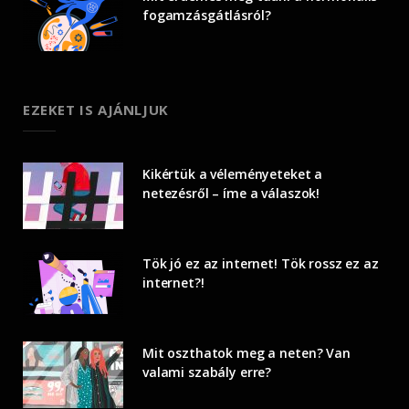
fogamzásgátlásról?
EZEKET IS AJÁNLJUK
Kikértük a véleményeteket a
netezésről – íme a válaszok!
Tök jó ez az internet! Tök rossz ez az
internet?!
Mit oszthatok meg a neten? Van
valami szabály erre?