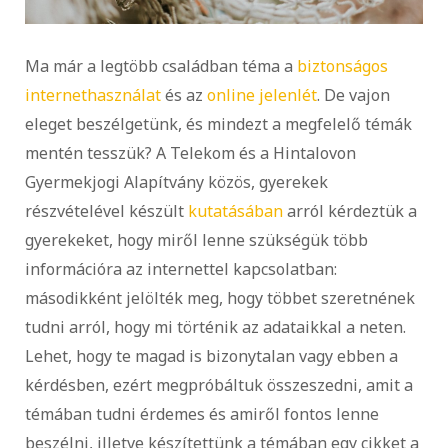
Ma már a legtöbb családban téma a
biztonságos
internethasználat
és az
online jelenlét
. De vajon
eleget beszélgetünk, és mindezt a megfelelő témák
mentén tesszük? A Telekom és a Hintalovon
Gyermekjogi Alapítvány közös, gyerekek
részvételével készült
kutatásában
arról kérdeztük a
gyerekeket, hogy miről lenne szükségük több
információra az internettel kapcsolatban:
másodikként jelölték meg, hogy többet szeretnének
tudni arról, hogy mi történik az adataikkal a neten.
Lehet, hogy te magad is bizonytalan vagy ebben a
kérdésben, ezért megpróbáltuk összeszedni, amit a
témában tudni érdemes és amiről fontos lenne
beszélni, illetve készítettünk a témában egy cikket a