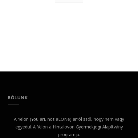
RÓLUNK
A Yelon (You arE not aLONe) arról szól, hogy nem vagy
egyedül. A Yelon a Hintalovon Gyermekjogi Alapítvány
programja.