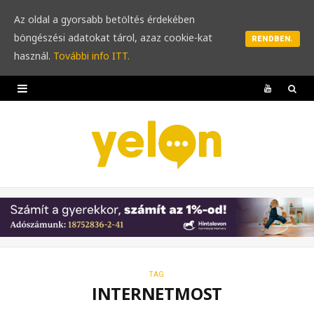
Az oldal a gyorsabb betöltés érdekében
böngészési adatokat tárol, azaz cookie-kat
RENDBEN.
használ.
További info ITT.
Y
o
u
T
u
b
e
TAG
INTERNETMOST