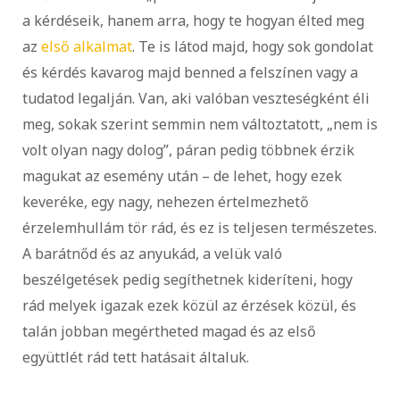
a kérdéseik, hanem arra, hogy te hogyan élted meg
az
első alkalmat
. Te is látod majd, hogy sok gondolat
és kérdés kavarog majd benned a felszínen vagy a
tudatod legalján. Van, aki valóban veszteségként éli
meg, sokak szerint semmin nem változtatott, „nem is
volt olyan nagy dolog”, páran pedig többnek érzik
magukat az esemény után – de lehet, hogy ezek
keveréke, egy nagy, nehezen értelmezhető
érzelemhullám tör rád, és ez is teljesen természetes.
A barátnőd és az anyukád, a velük való
beszélgetések pedig segíthetnek kideríteni, hogy
rád melyek igazak ezek közül az érzések közül, és
talán jobban megértheted magad és az első
együttlét rád tett hatásait általuk.