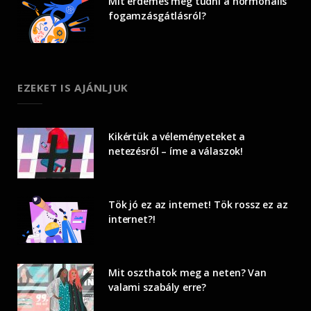
Mit érdemes még tudni a hormonális
fogamzásgátlásról?
EZEKET IS AJÁNLJUK
Kikértük a véleményeteket a
netezésről – íme a válaszok!
Tök jó ez az internet! Tök rossz ez az
internet?!
Mit oszthatok meg a neten? Van
valami szabály erre?