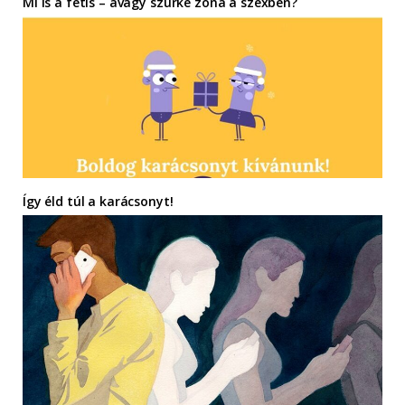
Mi is a fétis – avagy szürke zóna a szexben?
Így éld túl a karácsonyt!