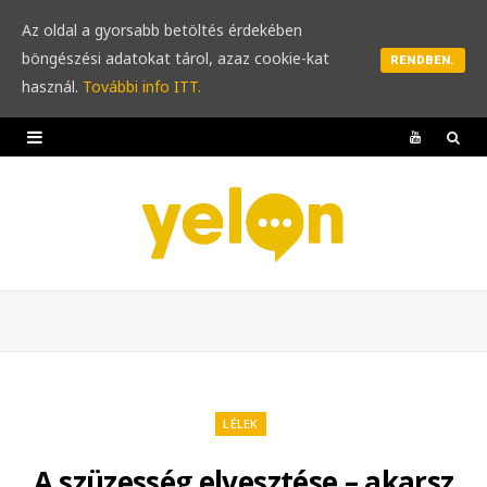
Az oldal a gyorsabb betöltés érdekében
böngészési adatokat tárol, azaz cookie-kat
RENDBEN.
használ.
További info ITT.
Y
o
u
T
u
b
e
LÉLEK
A szüzesség elvesztése – akarsz