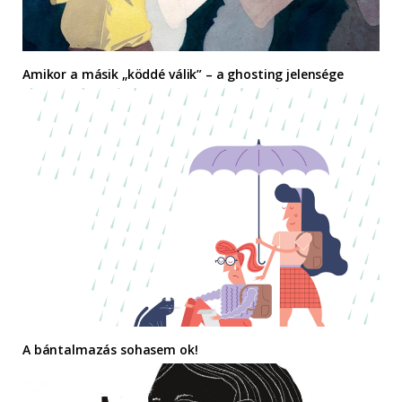
Amikor a másik „köddé válik” – a ghosting jelensége
A bántalmazás sohasem ok!