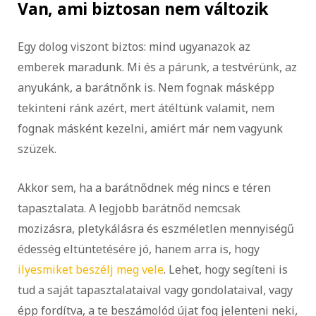
Van, ami biztosan nem változik
Egy dolog viszont biztos: mind ugyanazok az
emberek maradunk. Mi és a párunk, a testvérünk, az
anyukánk, a barátnőnk is. Nem fognak másképp
tekinteni ránk azért, mert átéltünk valamit, nem
fognak másként kezelni, amiért már nem vagyunk
szüzek.
Akkor sem, ha a barátnődnek még nincs e téren
tapasztalata. A legjobb barátnőd nemcsak
mozizásra, pletykálásra és eszméletlen mennyiségű
édesség eltüntetésére jó, hanem arra is, hogy
ilyesmiket beszélj meg vele
. Lehet, hogy segíteni is
tud a saját tapasztalataival vagy gondolataival, vagy
épp fordítva, a te beszámolód újat fog jelenteni neki,