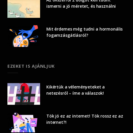
ismerni a jó méretet, és használni
Mit érdemes még tudni a hormonális
fogamzásgátlásról?
EZEKET IS AJÁNLJUK
Kikértük a véleményeteket a
netezésről – íme a válaszok!
Tök jó ez az internet! Tök rossz ez az
internet?!