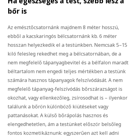
Ha egészséges a test, szebb lesz a
bőr is
Az emésztőcsatornánk majdnem 8 méter hosszú,
ebből a kacskaringós bélcsatornánk kb. 6 méter
hosszan helyezkedik el a testünkben. Nemcsak 5–15
kiló felesleg rekedhet meg a bélcsatornában, de a
nem megfelelő tápanyagbevitel és a bélfalon maradt
béltartalom nem engedi teljes mértékben a testünk
számára hasznos tápanyagok felszívódását. A nem
megfelelő tápanyag-felszívódás bőrszárazságot is
okozhat, vagy ellenkezőleg, zsírosodhat is – ilyenkor
találunk a bőrön különböző kiütéseket vagy
pattanásokat. A külső bőrápolás hasznos és
elengedhetetlen, ám a testünket először belsőleg
fontos kozmetikáznunk: egyszerűen azt kell adni