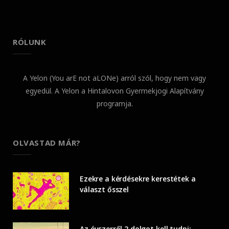
RÓLUNK
A Yelon (You arE not aLONe) arról szól, hogy nem vagy
egyedül. A Yelon a Hintalovon Gyermekjogi Alapítvány
programja.
OLVASTAD MÁR?
Ezekre a kérdésekre kerestétek a
választ ősszel
Az óvszerről 2 dolgot kell tudni: