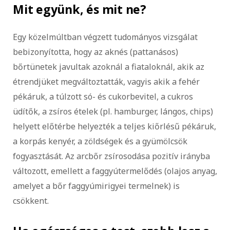
Mit együnk, és mit ne?
Egy közelmúltban végzett tudományos vizsgálat
bebizonyította, hogy az aknés (pattanásos)
bőrtünetek javultak azoknál a fiataloknál, akik az
étrendjüket megváltoztatták, vagyis akik a fehér
pékáruk, a túlzott só- és cukorbevitel, a cukros
üdítők, a zsíros ételek (pl. hamburger, lángos, chips)
helyett előtérbe helyezték a teljes kiőrlésű pékáruk,
a korpás kenyér, a zöldségek és a gyümölcsök
fogyasztását. Az arcbőr zsírosodása pozitív irányba
változott, emellett a faggyútermelődés (olajos anyag,
amelyet a bőr faggyúmirigyei termelnek) is
csökkent.