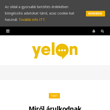
Az oldal a gyorsabb betöltés érdekében
böngészési adatokat tárol, azaz cookie-kat
RENDBEN.
használ.
További info ITT.
Y
o
u
T
u
b
e
TEST
Miről árulkodnak