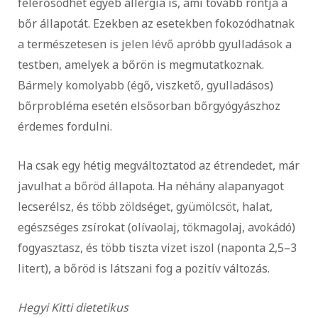
felerősödhet egyéb allergia is, ami tovább rontja a
bőr állapotát. Ezekben az esetekben fokozódhatnak
a természetesen is jelen lévő apróbb gyulladások a
testben, amelyek a bőrön is megmutatkoznak.
Bármely komolyabb (égő, viszkető, gyulladásos)
bőrprobléma esetén elsősorban bőrgyógyászhoz
érdemes fordulni.
Ha csak egy hétig megváltoztatod az étrendedet, már
javulhat a bőröd állapota. Ha néhány alapanyagot
lecserélsz, és több zöldséget, gyümölcsöt, halat,
egészséges zsírokat (olívaolaj, tökmagolaj, avokádó)
fogyasztasz, és több tiszta vizet iszol (naponta 2,5–3
litert), a bőröd is látszani fog a pozitív változás.
Hegyi Kitti dietetikus