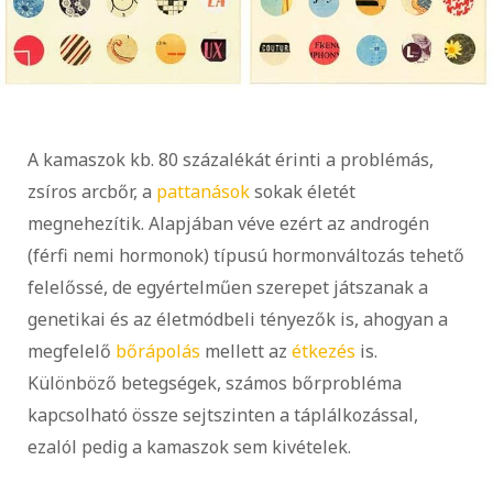
A kamaszok kb. 80 százalékát érinti a problémás,
zsíros arcbőr, a
pattanások
sokak életét
megnehezítik. Alapjában véve ezért az androgén
(férfi nemi hormonok) típusú hormonváltozás tehető
felelőssé, de egyértelműen szerepet játszanak a
genetikai és az életmódbeli tényezők is, ahogyan a
megfelelő
bőrápolás
mellett az
étkezés
is.
Különböző betegségek, számos bőrprobléma
kapcsolható össze sejtszinten a táplálkozással,
ezalól pedig a kamaszok sem kivételek.