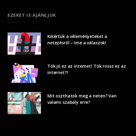
EZEKET IS AJÁNLJUK
Kikértük a véleményeteket a
netezésről – íme a válaszok!
Tök jó ez az internet! Tök rossz ez az
internet?!
Mit oszthatok meg a neten? Van
valami szabály erre?