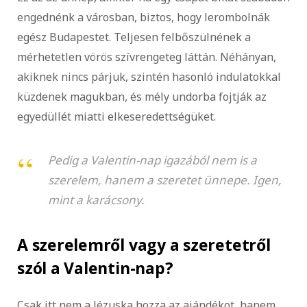
engednénk a városban, biztos, hogy lerombolnák
egész Budapestet. Teljesen felbőszülnének a
mérhetetlen vörös szívrengeteg láttán. Néhányan,
akiknek nincs párjuk, szintén hasonló indulatokkal
küzdenek magukban, és mély undorba fojtják az
egyedüllét miatti elkeseredettségüket.
Pedig a Valentin-nap igazából nem is a
szerelem, hanem a szeretet ünnepe. Igen,
mint a karácsony.
A szerelemről vagy a szeretetről
szól a Valentin-nap?
Csak itt nem a Jézuska hozza az ajándékot, hanem