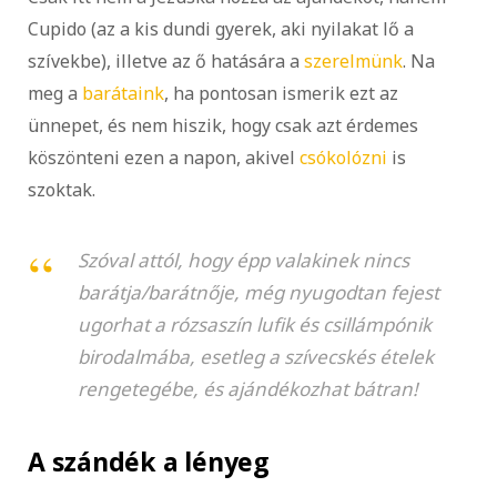
Cupido (az a kis dundi gyerek, aki nyilakat lő a
szívekbe), illetve az ő hatására a
szerelmünk
. Na
meg a
barátaink
, ha pontosan ismerik ezt az
ünnepet, és nem hiszik, hogy csak azt érdemes
köszönteni ezen a napon, akivel
csókolózni
is
szoktak.
Szóval attól, hogy épp valakinek nincs
barátja/barátnője, még nyugodtan fejest
ugorhat a rózsaszín lufik és csillámpónik
birodalmába, esetleg a szívecskés ételek
rengetegébe, és ajándékozhat bátran!
A szándék a lényeg