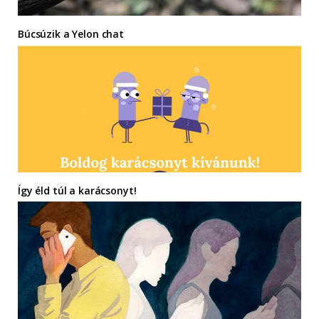
Búcsúzik a Yelon chat
Így éld túl a karácsonyt!