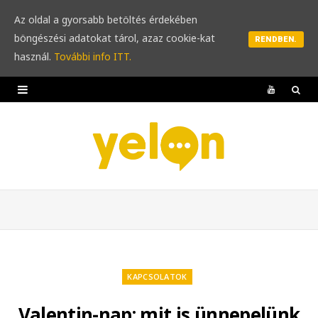
Az oldal a gyorsabb betöltés érdekében
böngészési adatokat tárol, azaz cookie-kat
RENDBEN.
használ.
További info ITT.
Y
o
u
T
u
b
e
KAPCSOLATOK
Valentin-nap: mit is ünnepelünk