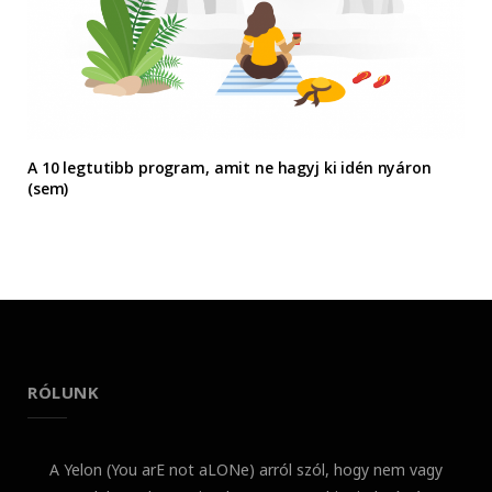
A 10 legtutibb program, amit ne hagyj ki idén nyáron
(sem)
RÓLUNK
A Yelon (You arE not aLONe) arról szól, hogy nem vagy