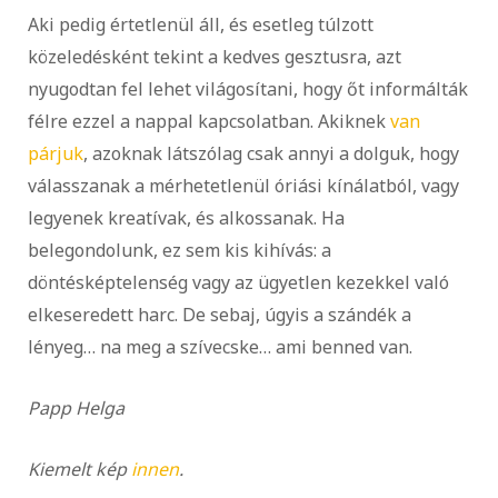
Aki pedig értetlenül áll, és esetleg túlzott
közeledésként tekint a kedves gesztusra, azt
nyugodtan fel lehet világosítani, hogy őt informálták
félre ezzel a nappal kapcsolatban. Akiknek
van
párjuk
, azoknak látszólag csak annyi a dolguk, hogy
válasszanak a mérhetetlenül óriási kínálatból, vagy
legyenek kreatívak, és alkossanak. Ha
belegondolunk, ez sem kis kihívás: a
döntésképtelenség vagy az ügyetlen kezekkel való
elkeseredett harc. De sebaj, úgyis a szándék a
lényeg… na meg a szívecske… ami benned van.
Papp Helga
Kiemelt kép
innen
.