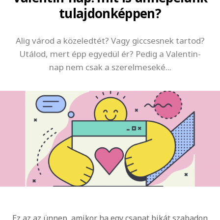
tulajdonképpen?
Alig várod a közeledtét? Vagy giccsesnek tartod?
Utálod, mert épp egyedül ér? Pedig a Valentin-
nap nem csak a szerelmeseké...
Ez az az ünnep, amikor ha egy csapat bikát szabadon