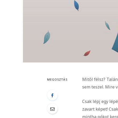
Mitől félsz? Talán
MEGOSZTÁS
sem teszel. Mire 
Csak lépj egy lép
zavart képet! Csak
mintha pókot kere