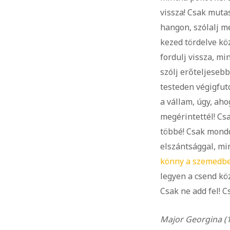
vissza! Csak mutas
hangon, szólalj m
kezed tördelve kö
fordulj vissza, mi
szólj erőteljesebb
testeden végigfut
a vállam, úgy, ah
megérintettél! Cs
többé! Csak mondd
elszántsággal, mi
könny a szemedb
legyen a csend kö
Csak ne add fel! C
Major Georgina (1