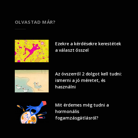
OLVASTAD MÁR?
Ezekre a kérdésekre kerestétek
a választ ősszel
Az óvszerről 2 dolgot kell tudni:
ismerni a jó méretet, és
használni
Mit érdemes még tudni a
hormonális
fogamzásgátlásról?