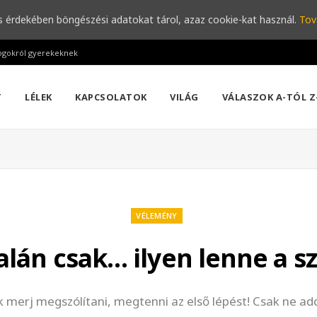
s érdekében böngészési adatokat tárol, azaz cookie-kat használ.
Tov
ogokról gyerekeknek
T
LÉLEK
KAPCSOLATOK
VILÁG
VÁLASZOK A-TÓL Z
VÉLEMÉNY
alán csak… ilyen lenne a s
 merj megszólítani, megtenni az első lépést! Csak ne add