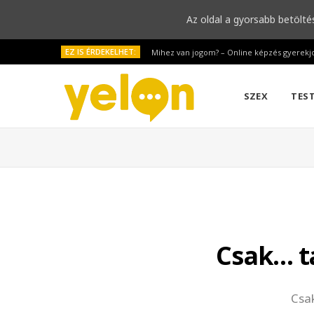
Az oldal a gyorsabb betölté
EZ IS ÉRDEKELHET:
Mihez van jogom? – Online képzés gyerekj
SZEX
TES
Csak… t
Csak