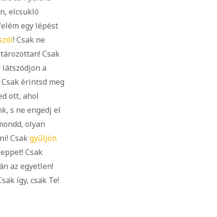
n, elcsukló
felém egy lépést
szól
! Csak ne
atározottan! Csak
 látszódjon a
! Csak érintsd meg
d ott, ahol
k, s ne engedj el
mondd, olyan
ni! Csak
gyűljön
seppet! Csak
lán az egyetlen!
sak így, csak Te!