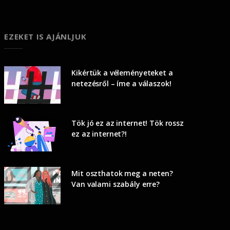
EZEKET IS AJÁNLJUK
Kikértük a véleményeteket a
netezésről – íme a válaszok!
Tök jó ez az internet! Tök rossz
ez az internet?!
Mit oszthatok meg a neten?
Van valami szabály erre?