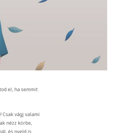
atod el, ha semmit
! Csak vágj valami
sak nézz körbe,
l, és nyeld is