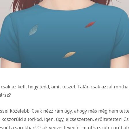
 csak az kell, hogy tedd, amit teszel. Talán csak azzal ronth
vársz?
éssel közelebb! Csak nézz rám úgy, ahogy más még nem tette
 köszörüld a torkod, igen, úgy, elcseszetten, erőltetetten! C
snél a sarokban! Csak vegyél levegőt, mintha szólni próbálná