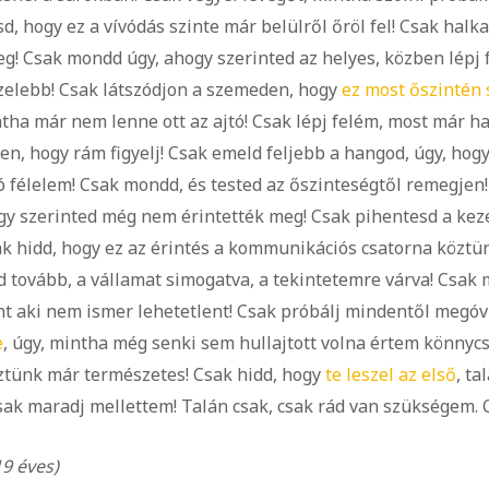
d, hogy ez a vívódás szinte már belülről őröl fel! Csak halka
eg! Csak mondd úgy, ahogy szerinted az helyes, közben lépj 
zelebb! Csak látszódjon a szemeden, hogy
ez most őszintén 
ntha már nem lenne ott az ajtó! Csak lépj felém, most már h
en, hogy rám figyelj! Csak emeld feljebb a hangod, úgy, hogy
ó félelem! Csak mondd, és tested az őszinteségtől remegjen
ogy szerinted még nem érintették meg! Csak pihentesd a keze
ak hidd, hogy ez az érintés a kommunikációs csatorna köztün
 tovább, a vállamat simogatva, a tekintetemre várva! Csak 
nt aki nem ismer lehetetlent! Csak próbálj mindentől megóv
e
, úgy, mintha még senki sem hullajtott volna értem könnyc
ztünk már természetes! Csak hidd, hogy
te leszel az első
, ta
sak maradj mellettem! Talán csak, csak rád van szükségem. C
9 éves)