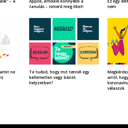
lik” – a
Appok, amikkel könnyebb a
Ez egy éle
tanulás – ismerd meg őket!
nem
 amit ne
Te tudod, hogy mit tennél egy
Megkérdez
m)
kellemetlen vagy bántó
arról, hog
helyzetben?
koronavíru
válaszok