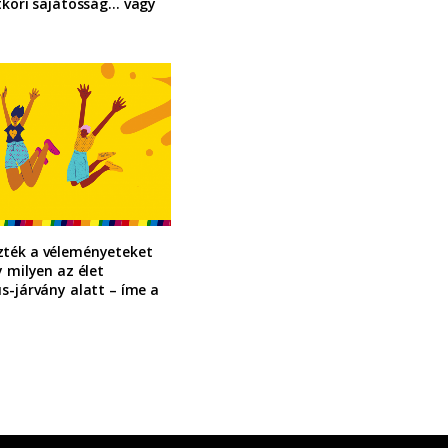
tkori sajátosság… vagy
ték a véleményeteket
y milyen az élet
s-járvány alatt – íme a