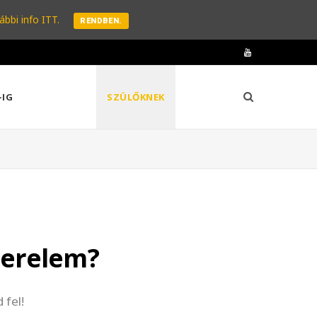
ábbi info ITT.
RENDBEN.
Y
o
-IG
SZÜLŐKNEK
u
T
u
b
e
zerelem?
 fel!