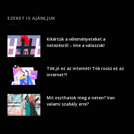
EZEKET IS AJÁNLJUK
Kikértük a véleményeteket a
netezésről – íme a válaszok!
Tök jó ez az internet! Tök rossz ez az
internet?!
Mit oszthatok meg a neten? Van
valami szabály erre?