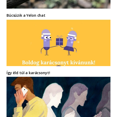
Búcsúzik a Yelon chat
Így éld túl a karácsonyt!