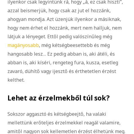
ilyenkor csak legyintünk rá, hogy „á, ez csak hiszti”,
azzal beismerjük, hogy csak az jut el hozzánk,
ahogyan mondja. Azt üzenjük ilyenkor a másiknak,
hogy nem érhet el hozzánk, mert nem halljuk, nem
látjuk a lényeget. Ettől pedig valószínűleg még
magányosabb
, még kétségbeesettebb és még
hangosabb lesz… Ez pedig abban is, aki átéli, és
abban is, aki kíséri, rengeteg fura, kusza, esetleg
zavaró, dühítő vagy ijesztő és érthetetlen érzést
kelthet.
Lehet az érzelmekből túl sok?
Sokszor aggasztó és kétségbeejtő, ha valaki
mellettünk erőteljes érzelmekkel reagál valamire,
amitől nagyon sok kellemetlen érzést élhetünk meg.