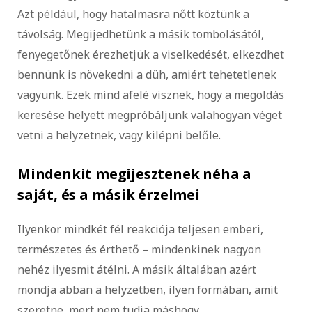
Azt például, hogy hatalmasra nőtt köztünk a
távolság. Megijedhetünk a másik tombolásától,
fenyegetőnek érezhetjük a viselkedését, elkezdhet
bennünk is növekedni a düh, amiért tehetetlenek
vagyunk. Ezek mind afelé visznek, hogy a megoldás
keresése helyett megpróbáljunk valahogyan véget
vetni a helyzetnek, vagy kilépni belőle.
Mindenkit megijesztenek néha a
saját, és a másik érzelmei
Ilyenkor mindkét fél reakciója teljesen emberi,
természetes és érthető – mindenkinek nagyon
nehéz ilyesmit átélni. A másik általában azért
mondja abban a helyzetben, ilyen formában, amit
szeretne, mert nem tudja máshogy.