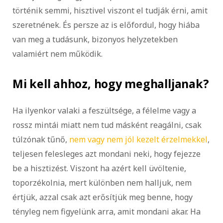
történik semmi, hisztivel viszont el tudják érni, amit
szeretnének. És persze az is előfordul, hogy hiába
van meg a tudásunk, bizonyos helyzetekben
valamiért nem működik.
Mi kell ahhoz, hogy meghalljanak?
Ha ilyenkor valaki a feszültsége, a félelme vagy a
rossz mintái miatt nem tud másként reagálni, csak
túlzónak tűnő,
nem vagy nem jól kezelt érzelmekkel
,
teljesen felesleges azt mondani neki, hogy fejezze
be a hisztizést. Viszont ha azért kell üvöltenie,
toporzékolnia, mert különben nem halljuk, nem
értjük, azzal csak azt erősítjük meg benne, hogy
tényleg nem figyelünk arra, amit mondani akar. Ha