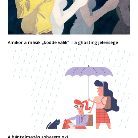
Amikor a másik „köddé válik” – a ghosting jelensége
A bántalmazás sohasem ok!