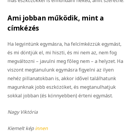
más eszközökkel is elmondani neked, amit szeretne.
Ami jobban működik, mint a
címkézés
Ha legyintünk egymásra, ha felcímkézzük egymást,
és mi döntjük el, mi hiszti, és mi nem az, nem fog
megváltozni – javulni meg főleg nem – a helyzet. Ha
viszont megtanulunk egymásra figyelni az ilyen
nehéz pillanatokban is, akkor idővel találhatunk
magunknak jobb eszközöket, és megtanulhatjuk
sokkal jobban (és könnyebben) érteni egymást.
Nagy Viktória
Kiemelt kép
innen