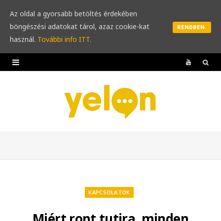
Az oldal a gyorsabb betöltés érdekében
böngészési adatokat tárol, azaz cookie-kat
RENDBEN.
használ.
További info ITT.
Y
o
u
T
u
b
e
KAPCSOLATOK
Miért ront tutira, minden