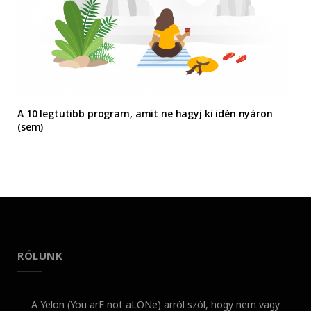
A 10 legtutibb program, amit ne hagyj ki idén nyáron
(sem)
RÓLUNK
A Yelon (You arE not aLONe) arról szól, hogy nem vagy