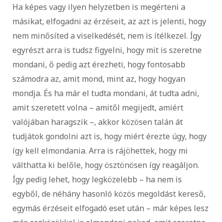
Ha képes vagy ilyen helyzetben is megérteni a
másikat, elfogadni az érzéseit, az azt is jelenti, hogy
nem minősíted a viselkedését, nem is ítélkezel. Így
egyrészt arra is tudsz figyelni, hogy mit is szeretne
mondani, ő pedig azt érezheti, hogy fontosabb
számodra az, amit mond, mint az, hogy hogyan
mondja. És ha már el tudta mondani, át tudta adni,
amit szeretett volna – amitől megijedt, amiért
valójában haragszik –, akkor közösen talán át
tudjátok gondolni azt is, hogy miért érezte úgy, hogy
így kell elmondania. Arra is rájöhettek, hogy mi
válthatta ki belőle, hogy ösztönösen így reagáljon.
Így pedig lehet, hogy legközelebb – ha nem is
egyből, de néhány hasonló közös megoldást kereső,
egymás érzéseit elfogadó eset után – már képes lesz