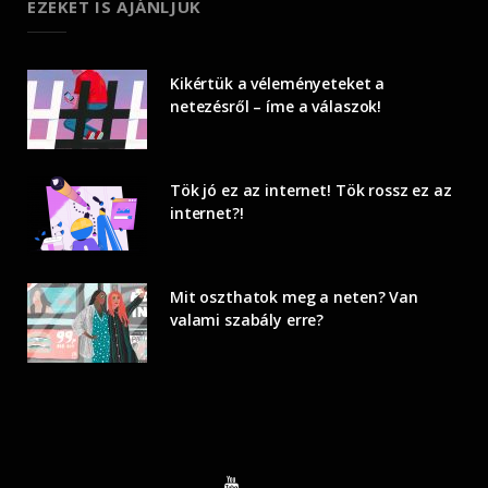
EZEKET IS AJÁNLJUK
Kikértük a véleményeteket a
netezésről – íme a válaszok!
Tök jó ez az internet! Tök rossz ez az
internet?!
Mit oszthatok meg a neten? Van
valami szabály erre?