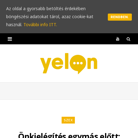
Az oldal a gyorsabb betöltés érdekében
böngészési adatokat tárol, azaz cookie-kat
RENDBEN.
használ.
További info ITT.
Y
o
u
T
u
b
e
SZEX
Önkielégítés egymás előtt: