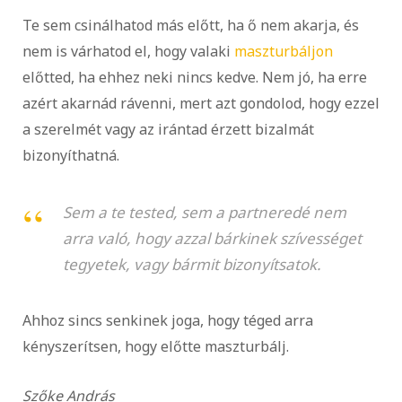
Te sem csinálhatod más előtt, ha ő nem akarja, és
nem is várhatod el, hogy valaki
maszturbáljon
előtted, ha ehhez neki nincs kedve. Nem jó, ha erre
azért akarnád rávenni, mert azt gondolod, hogy ezzel
a szerelmét vagy az irántad érzett bizalmát
bizonyíthatná.
Sem a te tested, sem a partneredé nem
arra való, hogy azzal bárkinek szívességet
tegyetek, vagy bármit bizonyítsatok.
Ahhoz sincs senkinek joga, hogy téged arra
kényszerítsen, hogy előtte maszturbálj.
Szőke András