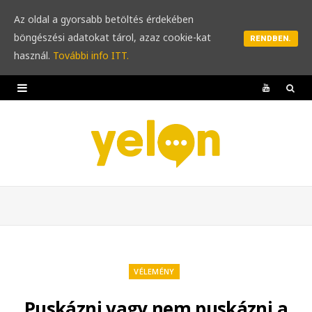
Az oldal a gyorsabb betöltés érdekében
böngészési adatokat tárol, azaz cookie-kat
RENDBEN.
használ.
További info ITT.
Y
o
u
T
u
b
e
VÉLEMÉNY
Puskázni vagy nem puskázni a