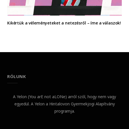
Kikértük a véleményeteket a netezésről – íme a válaszok!
RÓLUNK
A Yelon (You arE not aLONe) arról szól, hogy nem vagy
egyedül. A Yelon a Hintalovon Gyermekjogi Alapítvány
programja.