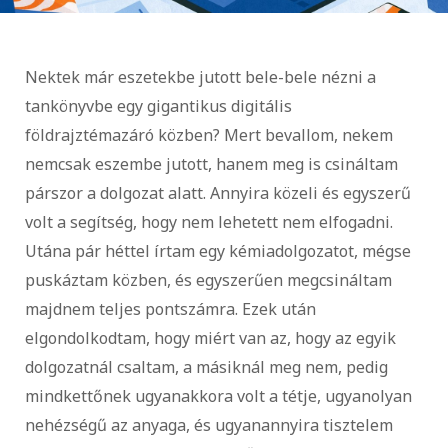
Nektek már eszetekbe jutott bele-bele nézni a
tankönyvbe egy gigantikus digitális
földrajztémazáró közben? Mert bevallom, nekem
nemcsak eszembe jutott, hanem meg is csináltam
párszor a dolgozat alatt. Annyira közeli és egyszerű
volt a segítség, hogy nem lehetett nem elfogadni.
Utána pár héttel írtam egy kémiadolgozatot, mégse
puskáztam közben, és egyszerűen megcsináltam
majdnem teljes pontszámra. Ezek után
elgondolkodtam, hogy miért van az, hogy az egyik
dolgozatnál csaltam, a másiknál meg nem, pedig
mindkettőnek ugyanakkora volt a tétje, ugyanolyan
nehézségű az anyaga, és ugyanannyira tisztelem