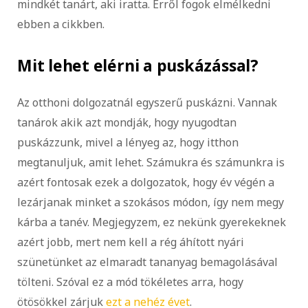
mindkét tanárt, aki iratta. Erről fogok elmélkedni
ebben a cikkben.
Mit lehet elérni a puskázással?
Az otthoni dolgozatnál egyszerű puskázni. Vannak
tanárok akik azt mondják, hogy nyugodtan
puskázzunk, mivel a lényeg az, hogy itthon
megtanuljuk, amit lehet. Számukra és számunkra is
azért fontosak ezek a dolgozatok, hogy év végén a
lezárjanak minket a szokásos módon, így nem megy
kárba a tanév. Megjegyzem, ez nekünk gyerekeknek
azért jobb, mert nem kell a rég áhított nyári
szünetünket az elmaradt tananyag bemagolásával
tölteni. Szóval ez a mód tökéletes arra, hogy
ötösökkel zárjuk
ezt a nehéz évet
.