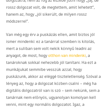
dolgozatra, nem az fog az eszébe jutni hogy „jaj, de
rossz dolgozat volt, de megtettem, amit lehetett”,
hanem az, hogy „jól sikerült, de milyen rossz
módszerrel”.
Van még egy érv a puskázás ellen, amit biztos jól
ismer mindenki: ez a tanárral szemben is kitolás,
mert a suliban sem volt nekik könnyű leadni az
anyagot, de most, hogy
otthon van mindenki
, a
tanároknak sokkal nehezebb jól tanítani. Ha ezt a
munkájukat semmibe vesszük azzal, hogy
puskázunk, akkor az eléggé tiszteletlenség. Szóval a
lényeg az, hogy a dolgozat közben csalni – még ha
digitális dolgozatról van is szó – sem nekünk, sem a
tanárnak nem előnyös, ugyanolyan komolyan kell
venni, mint egy normális dolgozatot. Igaz, a