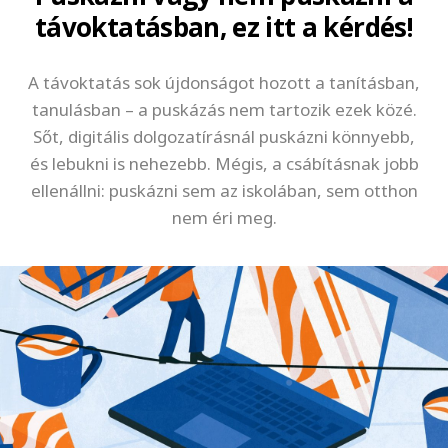
távoktatásban, ez itt a kérdés!
A távoktatás sok újdonságot hozott a tanításban,
tanulásban – a puskázás nem tartozik ezek közé.
Sőt, digitális dolgozatírásnál puskázni könnyebb,
és lebukni is nehezebb. Mégis, a csábításnak jobb
ellenállni: puskázni sem az iskolában, sem otthon
nem éri meg.