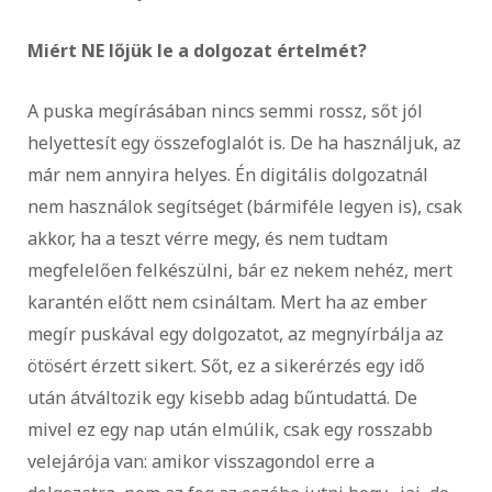
Miért NE lőjük le a dolgozat értelmét?
A puska megírásában nincs semmi rossz, sőt jól
helyettesít egy összefoglalót is. De ha használjuk, az
már nem annyira helyes. Én digitális dolgozatnál
nem használok segítséget (bármiféle legyen is), csak
akkor, ha a teszt vérre megy, és nem tudtam
megfelelően felkészülni, bár ez nekem nehéz, mert
karantén előtt nem csináltam. Mert ha az ember
megír puskával egy dolgozatot, az megnyírbálja az
ötösért érzett sikert. Sőt, ez a sikerérzés egy idő
után átváltozik egy kisebb adag bűntudattá. De
mivel ez egy nap után elmúlik, csak egy rosszabb
velejárója van: amikor visszagondol erre a