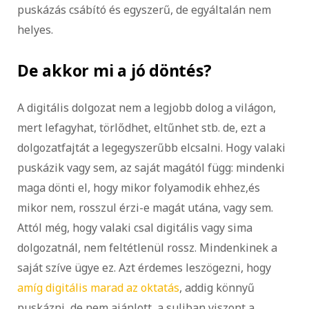
puskázás csábító és egyszerű, de egyáltalán nem
helyes.
De akkor mi a jó döntés?
A digitális dolgozat nem a legjobb dolog a világon,
mert lefagyhat, törlődhet, eltűnhet stb. de, ezt a
dolgozatfajtát a legegyszerűbb elcsalni. Hogy valaki
puskázik vagy sem, az saját magától függ: mindenki
maga dönti el, hogy mikor folyamodik ehhez,és
mikor nem, rosszul érzi-e magát utána, vagy sem.
Attól még, hogy valaki csal digitális vagy sima
dolgozatnál, nem feltétlenül rossz. Mindenkinek a
saját szíve ügye ez. Azt érdemes leszögezni, hogy
amíg digitális marad az oktatás
, addig könnyű
puskázni, de nem ajánlott, a suliban viszont a