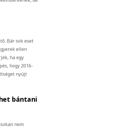
szakembereknek, de
ő. Bár sok eset
 gyerek ellen
jék, ha egy
épés, hogy 2016-
ítséget nyújt
het bántani
zt sokan nem