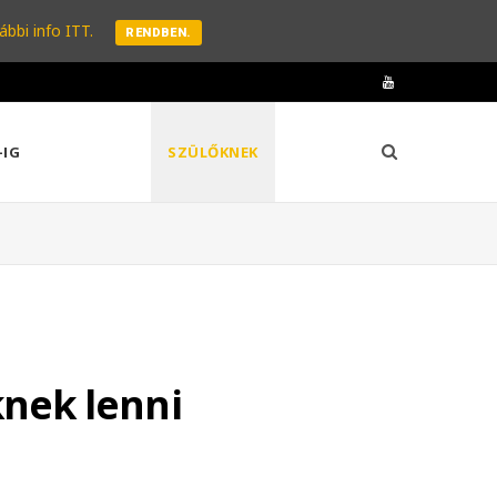
ábbi info ITT.
RENDBEN.
Y
o
-IG
SZÜLŐKNEK
u
T
u
b
e
nek lenni