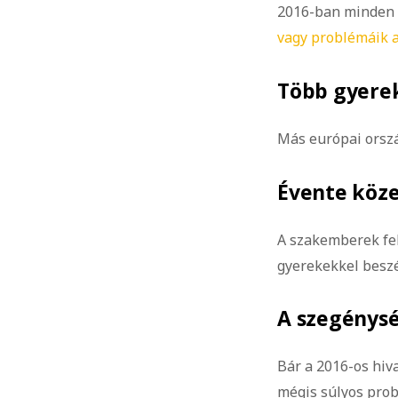
2016-ban minden 1
vagy problémáik 
Több gyere
Más európai orszá
Évente közel
A szakemberek fel
gyerekekkel besz
A szegénysé
Bár a 2016-os hiv
mégis súlyos prob