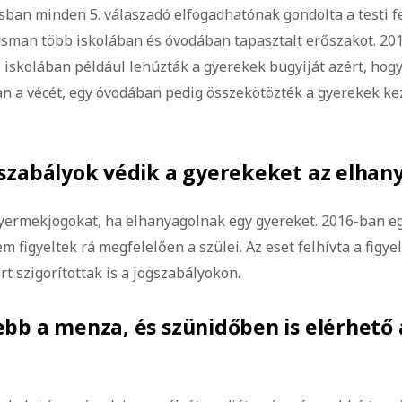
ásban minden 5. válaszadó elfogadhatónak gondolta a testi f
sman több iskolában és óvodában tapasztalt erőszakot. 20
 iskolában például lehúzták a gyerekek bugyiját azért, hogy
an a vécét, egy óvodában pedig összekötözték a gyerekek ke
szabályok védik a gyerekeket az elhan
gyermekjogokat, ha elhanyagolnak egy gyereket. 2016-ban e
m figyeltek rá megfelelően a szülei. Az eset felhívta a figye
rt szigorítottak is a jogszabályokon.
bb a menza, és szünidőben is elérhető 