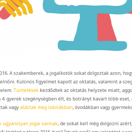
2016. A szakemberek, a jogalkotók sokat dolgoztak azon, hog
lnőni. Különös figyelmet kapott az oktatás, valamint a sze
delem.
Tüntetések
kezdődtek az oktatás helyzete miatt, agg
 4. gyerek szegénységben élt, és botrányt kavart több eset,
ttak vagy
aláztak meg iskolákban
, óvodákban vagy gyermek
 ugyanolyan jogai vannak
, de sokat kell még dolgozni azér