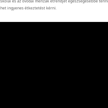
skolai és az óvodai menzák étrendjét egészségesebbé tenni
het ingyenes étkeztetést kérni.