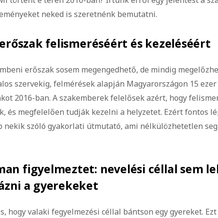
Mi történt e téren 2016-ban? Írtunk erről egy jelentést a 
seményeket neked is szeretnénk bemutatni.
 erőszak felismeréséért és kezeléséért
embeni erőszak sosem megengedhető, de mindig megelőzhet
talos szervekig, felmérések alapján Magyarországon 15 ezer
akot 2016-ban. A szakemberek felelősek azért, hogy felismer
, és megfelelően tudják kezelni a helyzetet. Ezért fontos l
b nekik szóló gyakorlati útmutató, ami nélkülözhetetlen seg
n figyelmeztet: nevelési céllal sem le
ázni a gyerekeket
 is, hogy valaki fegyelmezési céllal bántson egy gyereket. E