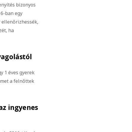
enyítés bizonyos
16-ban egy
 ellenőrizhessék,
zét, ha
yagolástól
gy 1 éves gyerek
lmet a felnőttek
az ingyenes