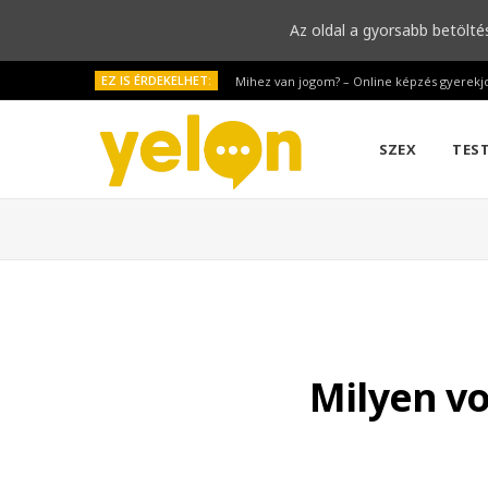
Az oldal a gyorsabb betölté
EZ IS ÉRDEKELHET:
Mihez van jogom? – Online képzés gyerekj
SZEX
TES
Milyen v