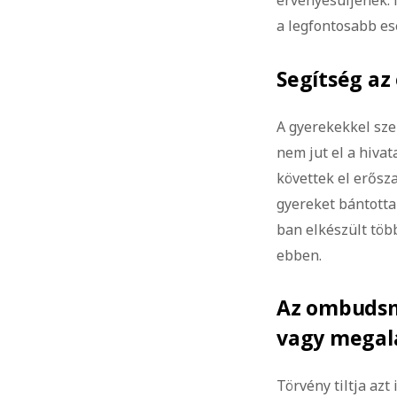
érvényesüljenek. 
a legfontosabb e
Segítség az
A gyerekekkel sz
nem jut el a hiva
követtek el erősz
gyereket bántottak
ban elkészült töb
ebben.
Az ombudsma
vagy megal
Törvény tiltja azt