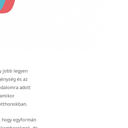
y jobb legyen
génység és az
odalomra adott
 amikor
otthonokban.
t, hogy egyformán