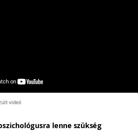
zült videó
pszichológusra lenne szükség