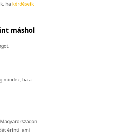
ek, ha
kérdéseik
int máshol
got.
g mindez, ha a
, Magyarországon
ét érinti, ami