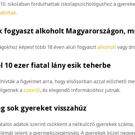
0. iskolában fordulhattak iskolapszichológushoz a gyerek
adódtak
.
k fogyaszt alkoholt Magyarországon, m
gokhoz képest több 18 éven aluli fogyaszt
alkoholt
vagy dro
 10 ezer fiatal lány esik teherbe
hívták a figyelmet arra, hogy elsősorban azzal előzhető me
élgetnek a
szexről
, és elegendő információhoz jutnak.
g sok gyereket visszahúz
atalos adatok szerint csökkent a nélkülöző gyerekek száma
lémát jelent a gyermekszegénység. A gyerekek közel negyed