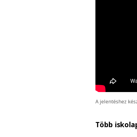
A jelentéshez kés
Több iskola