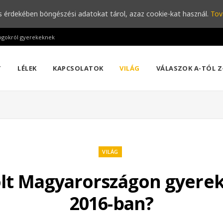
s érdekében böngészési adatokat tárol, azaz cookie-kat használ.
Tov
ogokról gyerekeknek
T
LÉLEK
KAPCSOLATOK
VILÁG
VÁLASZOK A-TÓL Z
VILÁG
olt Magyarországon gyerek
2016-ban?