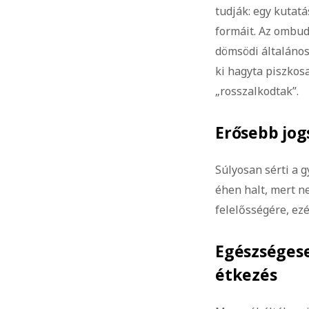
tudják: egy kutat
formáit. Az ombud
dömsödi általános
ki hagyta piszkos
„rosszalkodtak”.
Erősebb jog
Súlyosan sérti a 
éhen halt, mert ne
felelősségére, ezé
Egészségese
étkezés