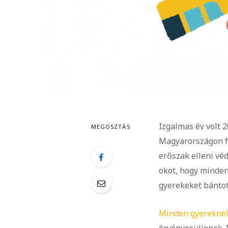
Izgalmas év volt 
MEGOSZTÁS
Magyarországon fe
erőszak elleni vé
okot, hogy minden
gyerekeket bánto
Minden gyereknek