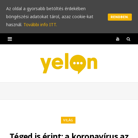
Az oldal a gyorsabb betöltés érdekében
böngészési adatokat tárol, azaz cookie-kat
RENDBEN.
használ.
További info ITT.
Y
o
u
T
u
b
e
VILÁG
Téged is érint: a koronavírus az