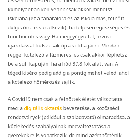
Ősszel természetes, ha megfázik valaki, de ezt most
komolyabban kell venni: csak akkor mehetsz
iskolába (ez a tanáraidra és az iskola más, felnőtt
dolgozóira is vonatkozik), ha teljesen egészséges és
tünetmentes vagy. Ha meggyógyultál, orvosi
igazolással tudsz csak újra suliba járni. Minden
reggel kötelező a lázmérés, és csak akkor léphetsz
be a suli kapuján, ha a hőd 37,8 fok alatt van. A
téged kísérő pedig addig a pontig mehet veled, ahol
a kötelező hőmérőzés zajlik.
A Covid19 nem csak a felnőttek életét változtatta
meg: a
digitális oktatás
bevezetése, a közösségi
rendezvények (például a szalagavató) elmaradása, a
közlekedés szabályainak megváltoztatása a
gyerekekre is vonatkozik, de mind azért történik,