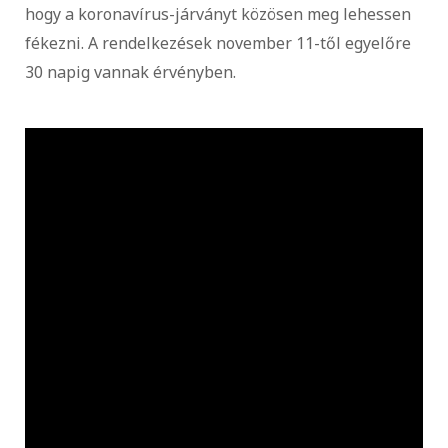
hogy a koronavírus-járványt közösen meg lehessen
fékezni. A rendelkezések november 11-től egyelőre
30 napig vannak érvényben.