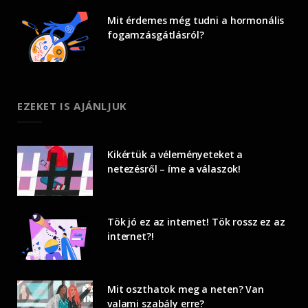
Mit érdemes még tudni a hormonális
fogamzásgátlásról?
EZEKET IS AJÁNLJUK
Kikértük a véleményeteket a
netezésről – íme a válaszok!
Tök jó ez az internet! Tök rossz ez az
internet?!
Mit oszthatok meg a neten? Van
valami szabály erre?