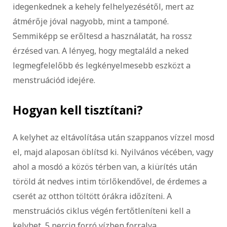
idegenkednek a kehely felhelyezésétől, mert az
átmérője jóval nagyobb, mint a tamponé.
Semmiképp se erőltesd a használatát, ha rossz
érzésed van. A lényeg, hogy megtaláld a neked
legmegfelelőbb és legkényelmesebb eszközt a
menstruációd idejére.
Hogyan kell tisztítani?
A kelyhet az eltávolítása után szappanos vízzel mosd
el, majd alaposan öblítsd ki. Nyilvános vécében, vagy
ahol a mosdó a közös térben van, a kiürítés után
töröld át nedves intim törlőkendővel, de érdemes a
cserét az otthon töltött órákra időzíteni. A
menstruációs ciklus végén fertőtleníteni kell a
kelyhet, 5 percig forró vízben forralva.