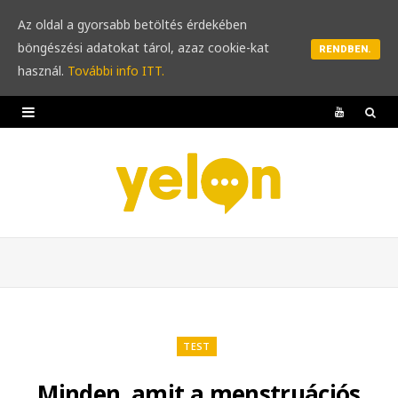
Az oldal a gyorsabb betöltés érdekében
böngészési adatokat tárol, azaz cookie-kat
RENDBEN.
használ.
További info ITT.
Y
o
u
T
u
b
e
TEST
Minden, amit a menstruációs