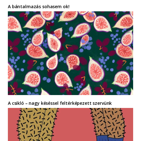
A bántalmazás sohasem ok!
A csikló – nagy késéssel feltérképezett szervünk