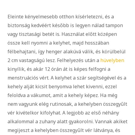
Eleinte kényelmesebb otthon kísérletezni, és a
biztonság kedvéért később is legyen nálad tampon
vagy tisztasági betét is. Használat előtt középen
össze kell nyomni a kelyhet, majd hosszában
félbehajtani, így henger alakúvá válik, és körülbelül
2 cm vastagságú lesz. Felhelyezés után a
hüvelyben
kinyílik, és akár 12 órán át is képes felfogni a
menstruációs vért. A kelyhet a szár segítségével és a
kehely alját kicsit benyomva lehet kivenni, ezzel
feloldva a vákumot, amit a kehely képez. Ha még
nem vagyunk elég rutinosak, a kehelyben összegyűlt
vér kivételkor kifolyhat. A legjobb az első néhány
alkalommal a zuhany alatt gyakorolni. Vannak akiket
megijeszt a kehelyben összegyűlt vér látványa, és