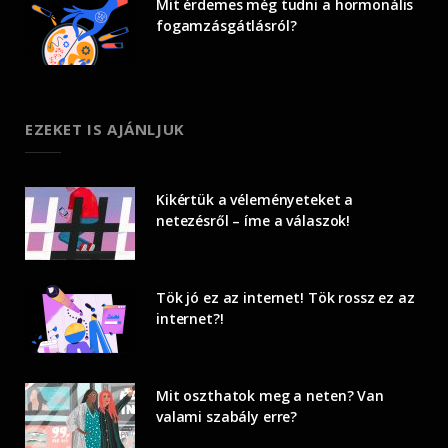
Mit érdemes még tudni a hormonális
fogamzásgátlásról?
EZEKET IS AJÁNLJUK
Kikértük a véleményeteket a
netezésről – íme a válaszok!
Tök jó ez az internet! Tök rossz ez az
internet?!
Mit oszthatok meg a neten? Van
valami szabály erre?