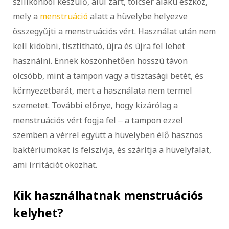
szilikonból készülő, alul zárt, tölcsér alakú eszköz,
mely a
menstruáció
alatt a hüvelybe helyezve
összegyűjti a menstruációs vért. Használat után nem
kell kidobni, tisztítható, újra és újra fel lehet
használni. Ennek köszönhetően hosszú távon
olcsóbb, mint a tampon vagy a tisztasági betét, és
környezetbarát, mert a használata nem termel
szemetet. További előnye, hogy kizárólag a
menstruációs vért fogja fel ‒ a tampon ezzel
szemben a vérrel együtt a hüvelyben élő hasznos
baktériumokat is felszívja, és szárítja a hüvelyfalat,
ami irritációt okozhat.
Kik használhatnak menstruációs
kelyhet?