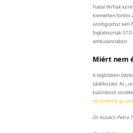
Fiatal férfiak kö
kiemelten fontos 
urológushoz kell 
foglalkoznak STD-
ambulanciákon.
Miért nem é
A legtöbben ódzko
találkozást. Az „u
különböző vicceket
mi történik az ur
Dr. Kovács Petra T