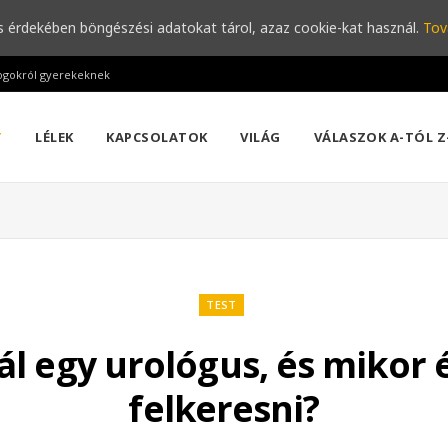
s érdekében böngészési adatokat tárol, azaz cookie-kat használ.
Tov
ogokról gyerekeknek
T
LÉLEK
KAPCSOLATOK
VILÁG
VÁLASZOK A-TÓL Z
TEST
nál egy urológus, és mikor
felkeresni?