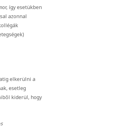
mor, így esetükben
ssal azonnal
kollégák
etegségek)
tig elkerülni a
nak, esetleg
iből kiderül, hogy
os