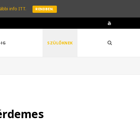
ábbi info ITT.
RENDBEN.
Y
o
-IG
SZÜLŐKNEK
u
T
u
b
e
 érdemes