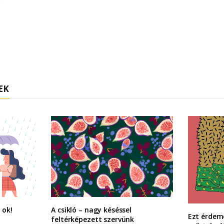
EK
 ok!
A csikló – nagy késéssel
Ezt érdem
feltérképezett szervünk