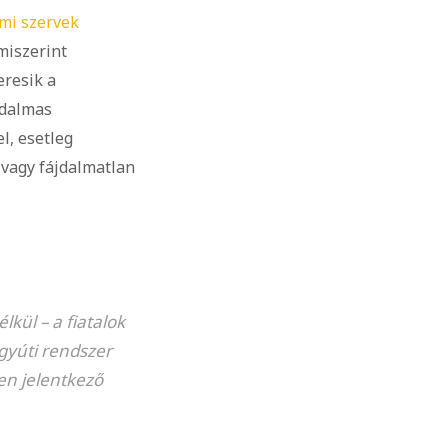
emi szervek
miszerint
eresik a
jdalmas
l, esetleg
 vagy fájdalmatlan
kül – a fiatalok
úgyúti rendszer
ken jelentkező