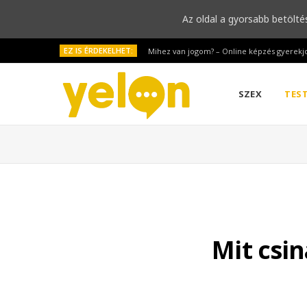
Az oldal a gyorsabb betölté
EZ IS ÉRDEKELHET:
Mihez van jogom? – Online képzés gyerekj
SZEX
TES
Mit csi