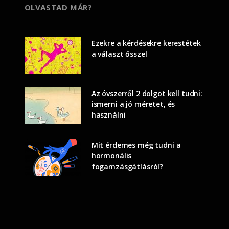
OLVASTAD MÁR?
Ezekre a kérdésekre kerestétek
a választ ősszel
Az óvszerről 2 dolgot kell tudni:
ismerni a jó méretet, és
használni
Mit érdemes még tudni a
hormonális
fogamzásgátlásról?