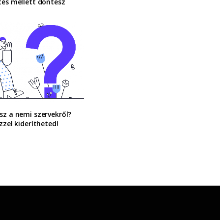
tés mellett döntesz
sz a nemi szervekről?
ízzel kiderítheted!