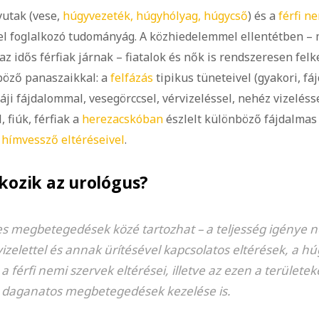
yutak (vese,
húgyvezeték, húgyhólyag, húgycső
) és a
férfi n
l foglalkozó tudományág. A közhiedelemmel ellentétben – 
z idős férfiak járnak – fiatalok és nők is rendszeresen felk
böző panaszaikkal: a
felfázás
tipikus tüneteivel (gyakori, fá
táji fájdalommal, vesegörccsel, vérvizeléssel, nehéz vizelésse
, fiúk, férfiak a
herezacskóban
észlelt különböző fájdalmas
a
hímvessző eltéréseivel
.
lkozik az urológus?
s megbetegedések közé tartozhat – a teljesség igénye nél
izelettel és annak ürítésével kapcsolatos eltérések, a h
a férfi nemi szervek eltérései, illetve az ezen a területe
a daganatos megbetegedések kezelése is.