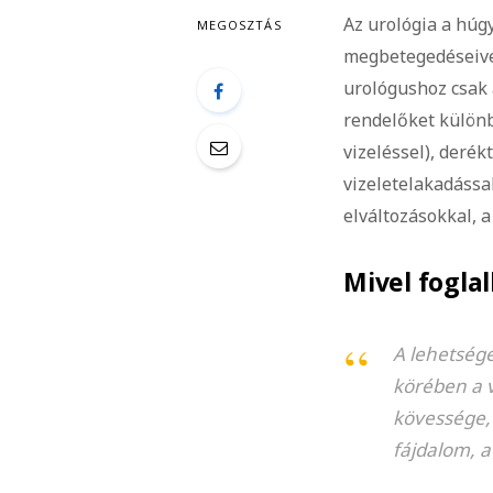
Az urológia a húg
MEGOSZTÁS
megbetegedéseive
urológushoz csak a
rendelőket külön
vizeléssel), derék
vizeletelakadással
elváltozásokkal, 
Mivel fogla
A lehetsége
körében a v
kövessége, 
fájdalom, 