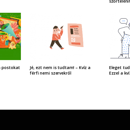
szőrtelení
a postokat
Jé, ezt nem is tudtam! – Kvíz a
Eleget tud
férfi nemi szervekről
Ezzel a kv