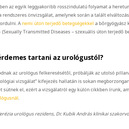
rében az egyik leggyakoribb rosszindulatú folyamat a heretu
a rendszeres önvizsgálat, amelynek során a talált elváltozá
fordulni. A
nemi úton terjedő betegségekkel
a bőrgyógyász 
 (Sexually Transmitted Diseases – szexuális úton terjedő b
rdemes tartani az urológustól?
dnak az urológus felkeresésétől, próbálják az utolsó pillana
rológiai vizsgálat” kifejezés hallatán is sokan megborzonga
 sütnek el, ezért a vizsgálatról egy külön cikkben írunk, am
ológusnál
.
erézia urológus rezidens, Dr. Kubik András klinikai szakorv