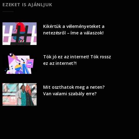
EZEKET IS AJÁNLJUK
Kikértük a véleményeteket a
netezésről – íme a válaszok!
Tök jó ez az internet! Tök rossz
ez az internet?!
Mit oszthatok meg a neten?
Van valami szabály erre?