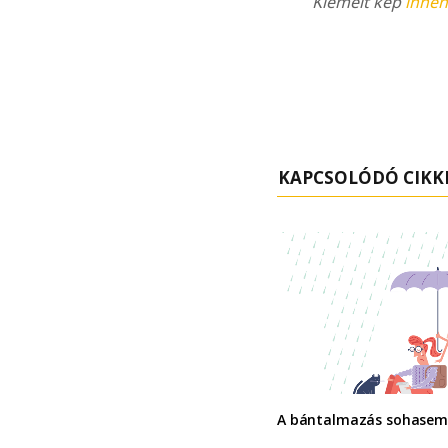
Kiemelt kép
innen
KAPCSOLÓDÓ CIKK
A bántalmazás sohasem