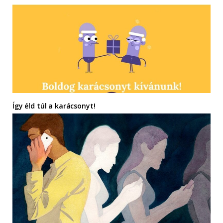
Így éld túl a karácsonyt!