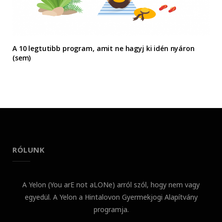
A 10 legtutibb program, amit ne hagyj ki idén nyáron
(sem)
RÓLUNK
A Yelon (You arE not aLONe) arról szól, hogy nem vagy
egyedül. A Yelon a Hintalovon Gyermekjogi Alapítvány
programja.