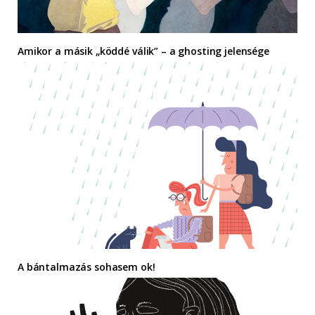
Amikor a másik „köddé válik” – a ghosting jelensége
A bántalmazás sohasem ok!