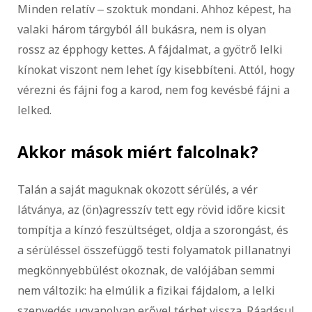
Minden relatív ‒ szoktuk mondani. Ahhoz képest, ha
valaki három tárgyból áll bukásra, nem is olyan
rossz az épphogy kettes. A fájdalmat, a gyötrő lelki
kínokat viszont nem lehet így kisebbíteni. Attól, hogy
vérezni és fájni fog a karod, nem fog kevésbé fájni a
lelked.
Akkor mások miért falcolnak?
Talán a saját maguknak okozott sérülés, a vér
látványa, az (ön)agresszív tett egy rövid időre kicsit
tompítja a kínzó feszültséget, oldja a szorongást, és
a sérüléssel összefüggő testi folyamatok pillanatnyi
megkönnyebbülést okoznak, de valójában semmi
nem változik: ha elmúlik a fizikai fájdalom, a lelki
szenvedés ugyanolyan erővel térhet vissza. Ráadásul