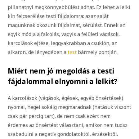
pillanatnyi megkönnyebbülést adhat. Ez lehet a lelki
kín felcserélése testi fájdalomra: azaz saját
magunknak okozunk fájdalmat, sérülést. Ennek az
egyik módja a falcolás, vagyis a felületi vágások,
karcolások ejtése, leggyakrabban a csuklón, az
alkaron, de lényegében a
test
bármely pontján.
Miért nem jó megoldás a testi
fájdalommal elnyomni a lelkit?
A karcolások (vágások, égések, egyéb önsértések)
nyomai, hegei sokáig megmaradnak (hatásuk viszont
csak pár percig tart), de nem csak ezért nem
érdemes az önsértést választani, amikor nem tudsz
szabadulni a negatív gondolatoktól, érzésektől.