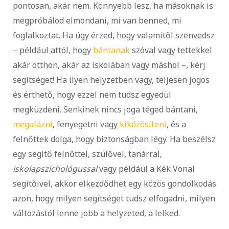
pontosan, akár nem. Könnyebb lesz, ha másoknak is
megpróbálod elmondani, mi van benned, mi
foglalkoztat. Ha úgy érzed, hogy valamitől szenvedsz
‒ például attól, hogy
bántanak
szóval vagy tettekkel
akár otthon, akár az iskolában vagy máshol –, kérj
segítséget! Ha ilyen helyzetben vagy, teljesen jogos
és érthető, hogy ezzel nem tudsz egyedül
megküzdeni. Senkinek nincs joga téged bántani,
megalázni
, fenyegetni vagy
kiközösíteni
, és a
felnőttek dolga, hogy biztonságban légy. Ha beszélsz
egy segítő felnőttel, szülővel, tanárral,
iskolapszichológussal
vagy például a Kék Vonal
segítőivel, akkor elkezdődhet egy közös gondolkodás
azon, hogy milyen segítséget tudsz elfogadni, milyen
változástól lenne jobb a helyzeted, a lelked.