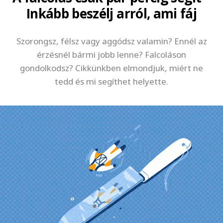
Inkább beszélj arról, ami fáj
Szorongsz, félsz vagy aggódsz valamin? Ennél az
érzésnél bármi jobb lenne? Falcoláson
gondolkodsz? Cikkünkben elmondjuk, miért ne
tedd és mi segíthet helyette.