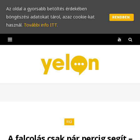
Az oldal a gyorsabb betöltés érdekében
böngészési adatokat tárol, azaz cookie-kat
RENDBEN.
használ.
További info ITT.
Y
o
u
T
u
b
e
FIÚ
A falcolás csak pár percig segít –