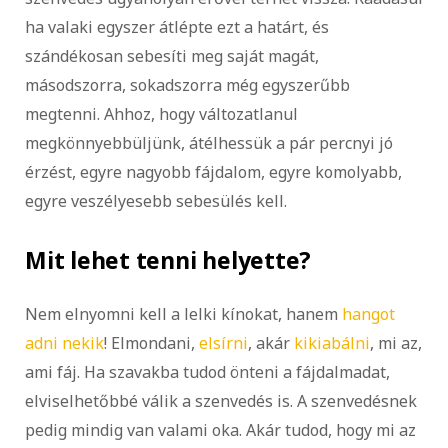
ha valaki egyszer átlépte ezt a határt, és
szándékosan sebesíti meg saját magát,
másodszorra, sokadszorra még egyszerűbb
megtenni. Ahhoz, hogy változatlanul
megkönnyebbüljünk, átélhessük a pár percnyi jó
érzést, egyre nagyobb fájdalom, egyre komolyabb,
egyre veszélyesebb sebesülés kell.
Mit lehet tenni helyette?
Nem elnyomni kell a lelki kínokat, hanem
hangot
adni nekik
! Elmondani,
elsírni
, akár
kikiabálni
, mi az,
ami fáj. Ha szavakba tudod önteni a fájdalmadat,
elviselhetőbbé válik a szenvedés is. A szenvedésnek
pedig mindig van valami oka. Akár tudod, hogy mi az