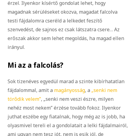
érzel. Ilyenkor kísértő gondolat lehet, hogy
magadnak sérüléseket okozva, magadat falcolva
testi fájdalomra cseréld a lelkedet feszítő
szenvedést, de sajnos ez csak látszatra csere… Az
erőszak akkor sem lehet megoldás, ha magad ellen
irányul.
Mi az a falcolás?
Sok tizenéves egyedül marad a szinte kibírhatatlan
fájdalommal, amit a
magányosság
, a
„senki nem
törődik velem”
, „senki nem veszi észre, milyen
nehéz most nekem” érzése tovább fokoz. Ilyenkor
juthat eszébe egy fiatalnak, hogy még az is jobb, ha
olyasmivel tereli el a gondolatait a lelki fájdalmairól,
ami ugyan nem tesz jót, nem is esik jól, de