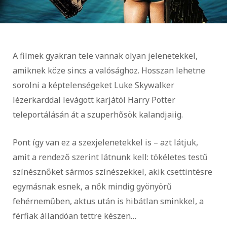
A filmek gyakran tele vannak olyan jelenetekkel,
amiknek köze sincs a valósághoz. Hosszan lehetne
sorolni a képtelenségeket Luke Skywalker
lézerkarddal levágott karjától Harry Potter
teleportálásán át a szuperhősök kalandjaiig.
Pont így van ez a szexjelenetekkel is – azt látjuk,
amit a rendező szerint látnunk kell: tökéletes testű
színésznőket sármos színészekkel, akik csettintésre
egymásnak esnek, a nők mindig gyönyörű
fehérneműben, aktus után is hibátlan sminkkel, a
férfiak állandóan tettre készen…