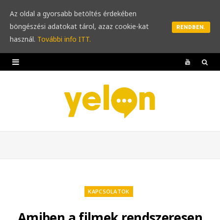
Az oldal a gyorsabb betöltés érdekében
böngészési adatokat tárol, azaz cookie-kat
RENDBEN.
használ.
További info ITT.
Y
o
u
T
u
b
e
KAPCSOLATOK
Amiben a filmek rendszeresen