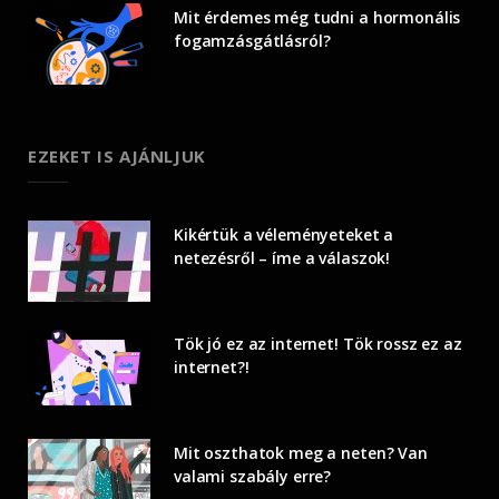
Mit érdemes még tudni a hormonális
fogamzásgátlásról?
EZEKET IS AJÁNLJUK
Kikértük a véleményeteket a
netezésről – íme a válaszok!
Tök jó ez az internet! Tök rossz ez az
internet?!
Mit oszthatok meg a neten? Van
valami szabály erre?