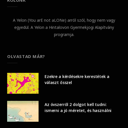
RÓLUNK
A Yelon (You arE not aLONe) arról szól, hogy nem vagy
egyedül. A Yelon a Hintalovon Gyermekjogi Alapítvány
programja.
OLVASTAD MÁR?
Ezekre a kérdésekre kerestétek a
választ ősszel
Az óvszerről 2 dolgot kell tudni:
ismerni a jó méretet, és használni