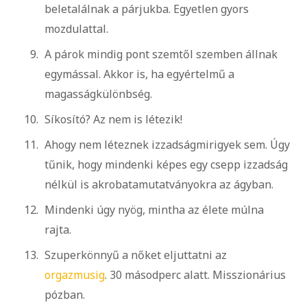
beletalálnak a párjukba. Egyetlen gyors
mozdulattal.
A párok mindig pont szemtől szemben állnak
egymással. Akkor is, ha egyértelmű a
magasságkülönbség.
Síkosító? Az nem is létezik!
Ahogy nem léteznek izzadságmirigyek sem. Úgy
tűnik, hogy mindenki képes egy csepp izzadság
nélkül is akrobatamutatványokra az ágyban.
Mindenki úgy nyög, mintha az élete múlna
rajta.
Szuperkönnyű a nőket eljuttatni az
orgazmusig
. 30 másodperc alatt. Misszionárius
pózban.