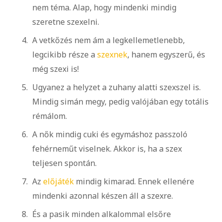
nem téma. Alap, hogy mindenki mindig
szeretne szexelni.
A vetkőzés nem ám a legkellemetlenebb,
legcikibb része a
szexnek
, hanem egyszerű, és
még szexi is!
Ugyanez a helyzet a zuhany alatti szexszel is.
Mindig simán megy, pedig valójában egy totális
rémálom.
A nők mindig cuki és egymáshoz passzoló
fehérneműt viselnek. Akkor is, ha a szex
teljesen spontán.
Az
előjáték
mindig kimarad. Ennek ellenére
mindenki azonnal készen áll a szexre.
És a pasik minden alkalommal elsőre