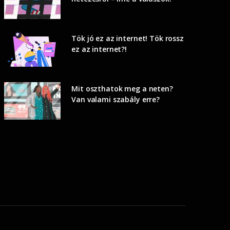
Tök jó ez az internet! Tök rossz
ez az internet?!
Mit oszthatok meg a neten?
Van valami szabály erre?