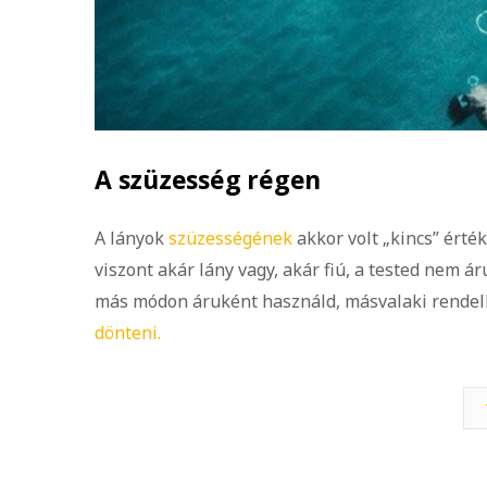
A szüzesség régen
A lányok
szüzességének
akkor volt „kincs” érté
viszont akár lány vagy, akár fiú, a tested nem á
más módon áruként használd, másvalaki rendel
dönteni.