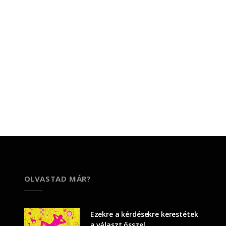
OLVASTAD MÁR?
Ezekre a kérdésekre kerestétek
a választ ősszel