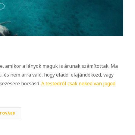
ke, amikor a lányok maguk is árunak számítottak. Ma
ru, és nem arra való, hogy eladd, elajándékozd, vagy
kezésére bocsásd.
A testedről csak neked van jogod
TOVÁBB