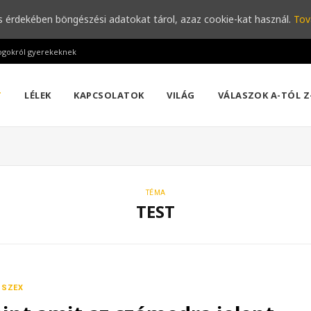
s érdekében böngészési adatokat tárol, azaz cookie-kat használ.
Tov
ogokról gyerekeknek
T
LÉLEK
KAPCSOLATOK
VILÁG
VÁLASZOK A-TÓL Z
TÉMA
TEST
SZEX