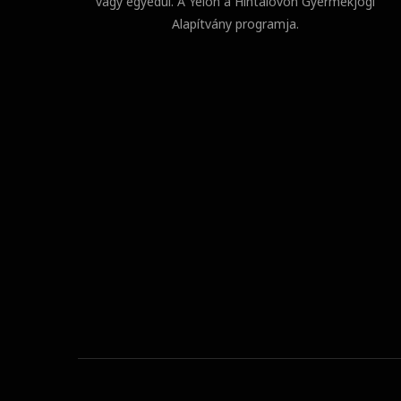
vagy egyedül. A Yelon a Hintalovon Gyermekjogi
Alapítvány programja.