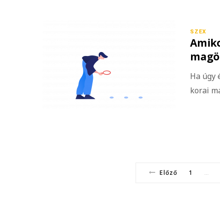
SZEX
Amiko
magöm
Ha úgy é
korai m
Előző
1
…