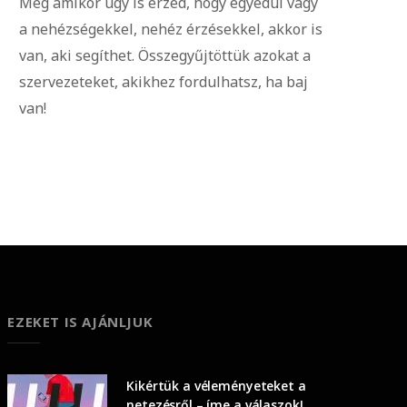
Még amikor úgy is érzed, hogy egyedül vagy
a nehézségekkel, nehéz érzésekkel, akkor is
van, aki segíthet. Összegyűjtöttük azokat a
szervezeteket, akikhez fordulhatsz, ha baj
van!
EZEKET IS AJÁNLJUK
Kikértük a véleményeteket a
netezésről – íme a válaszok!