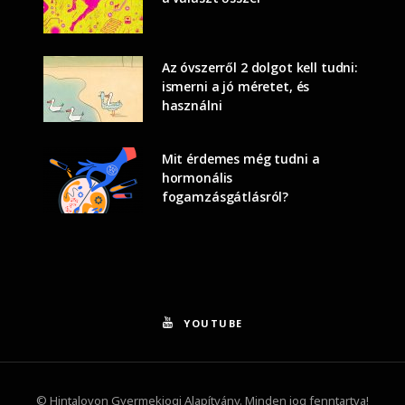
Az óvszerről 2 dolgot kell tudni:
ismerni a jó méretet, és
használni
Mit érdemes még tudni a
hormonális
fogamzásgátlásról?
YOUTUBE
© Hintalovon Gyermekjogi Alapítvány. Minden jog fenntartva!