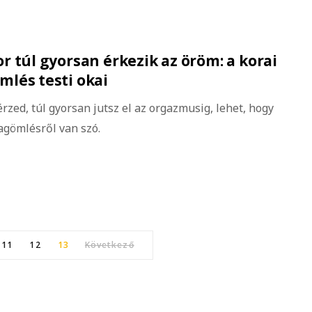
r túl gyorsan érkezik az öröm: a korai
lés testi okai
rzed, túl gyorsan jutsz el az orgazmusig, lehet, hogy
agömlésről van szó.
11
12
13
Következő