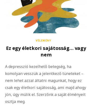
VÉLEMÉNY
Ez egy életkori sajátosság… vagy
nem
A depresszió kezelhető betegség, ha
komolyan vesszük a jelentkező tüneteket –
nem lehet azzal áltatni magunkat, hogy ez
csak egy életkori sajátosság, ami majd ahogy
jön, úgy múlik el. Szerzőnk a saját élményeit
osztja meg.