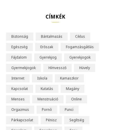
o
u
CÍMKÉK
T
u
Biztonság
Bántalmazás
Ciklus
b
Egészség
Erőszak
Fogamzásgátlás
e
Fájdalom
Gyerekjog
Gyerekjogok
Gyermekjogok
Hímvessző
Hüvely
Internet
Iskola
Kamaszkor
Kapcsolat
Kutatás
Magány
Menses
Menstruáció
Online
Orgazmus
Pornó
Punci
Párkapcsolat
Pénisz
Segítség