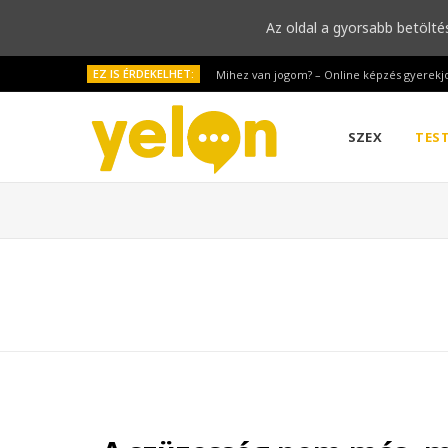
Az oldal a gyorsabb betölté
EZ IS ÉRDEKELHET:
Mihez van jogom? – Online képzés gyerekj
SZEX
TES