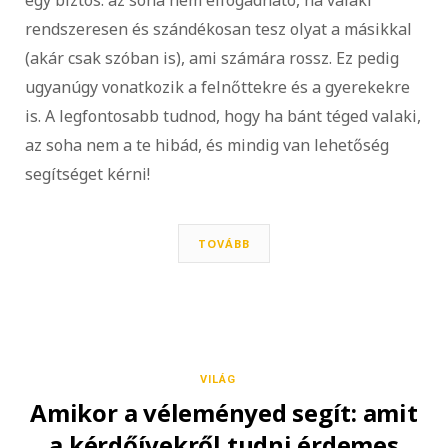
egy biztos: az soha nem elfogadható, ha valaki
rendszeresen és szándékosan tesz olyat a másikkal
(akár csak szóban is), ami számára rossz. Ez pedig
ugyanúgy vonatkozik a felnőttekre és a gyerekekre
is. A legfontosabb tudnod, hogy ha bánt téged valaki,
az soha nem a te hibád, és mindig van lehetőség
segítséget kérni!
TOVÁBB
VILÁG
Amikor a véleményed segít: amit
a kérdőívekről tudni érdemes