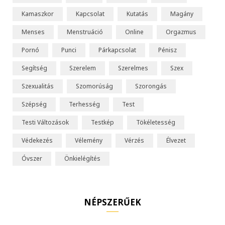
Kamaszkor
Kapcsolat
Kutatás
Magány
Menses
Menstruáció
Online
Orgazmus
Pornó
Punci
Párkapcsolat
Pénisz
Segítség
Szerelem
Szerelmes
Szex
Szexualitás
Szomorúság
Szorongás
Szépség
Terhesség
Test
Testi Változások
Testkép
Tökéletesség
Védekezés
Vélemény
Vérzés
Élvezet
Óvszer
Önkielégítés
NÉPSZERŰEK