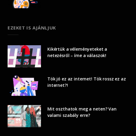
EZEKET IS AJÁNLJUK
Kikértük a véleményeteket a
netezésről – íme a válaszok!
Tök jó ez az internet! Tök rossz ez az
internet?!
Mit oszthatok meg a neten? Van
valami szabály erre?