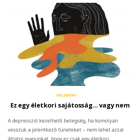
VÉLEMÉNY
Ez egy életkori sajátosság… vagy nem
A depresszió kezelhető betegség, ha komolyan
vesszük a jelentkező tüneteket – nem lehet azzal
áltatni magunkat, hogy ez csak egy életkori