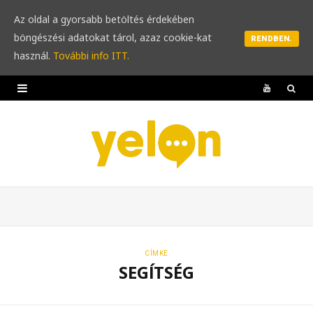
Az oldal a gyorsabb betöltés érdekében
böngészési adatokat tárol, azaz cookie-kat
RENDBEN.
használ.
További info ITT.
Y
o
u
T
u
b
e
CÍMKE
SEGÍTSÉG