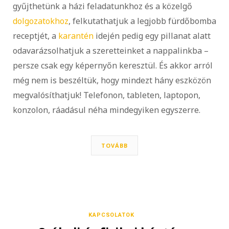
gyűjthetünk a házi feladatunkhoz és a közelgő
dolgozatokhoz
, felkutathatjuk a legjobb fürdőbomba
receptjét, a
karantén
idején pedig egy pillanat alatt
odavarázsolhatjuk a szeretteinket a nappalinkba –
persze csak egy képernyőn keresztül. És akkor arról
még nem is beszéltük, hogy mindezt hány eszközön
megvalósíthatjuk! Telefonon, tableten, laptopon,
konzolon, ráadásul néha mindegyiken egyszerre.
TOVÁBB
KAPCSOLATOK