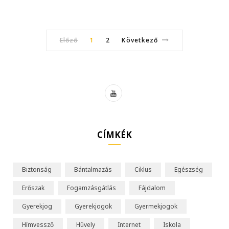
Előző
1
2
Következő
Y
o
u
CÍMKÉK
T
u
Biztonság
Bántalmazás
Ciklus
Egészség
b
Erőszak
Fogamzásgátlás
Fájdalom
e
Gyerekjog
Gyerekjogok
Gyermekjogok
Hímvessző
Hüvely
Internet
Iskola