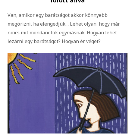
fölött állva
Van, amikor egy barátságot akkor könnyebb
megőrizni, ha elengedjük… Lehet olyan, hogy már
nincs mit mondanotok egymásnak. Hogyan lehet
lezárni egy barátságot? Hogyan ér véget?