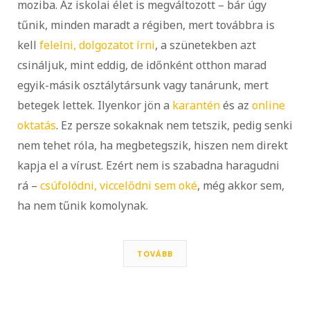
moziba. Az iskolai élet is megváltozott – bár úgy
tűnik, minden maradt a régiben, mert továbbra is
kell
felelni, dolgozatot írni
, a szünetekben azt
csináljuk, mint eddig, de időnként otthon marad
egyik-másik osztálytársunk vagy tanárunk, mert
betegek lettek. Ilyenkor jön a
karantén
és az
online
oktatás
. Ez persze sokaknak nem tetszik, pedig senki
nem tehet róla, ha megbetegszik, hiszen nem direkt
kapja el a vírust. Ezért nem is szabadna haragudni
rá –
csúfolódni, viccelődni sem oké
, még akkor sem,
ha nem tűnik komolynak.
TOVÁBB