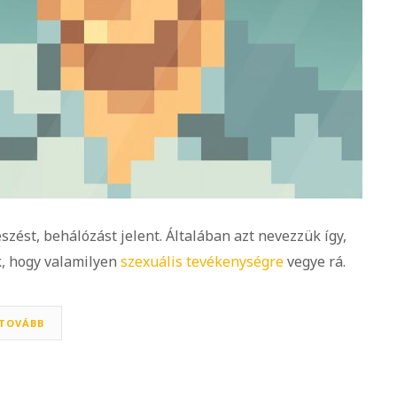
szést, behálózást jelent. Általában azt nevezzük így,
k, hogy valamilyen
szexuális tevékenységre
vegye rá.
TOVÁBB