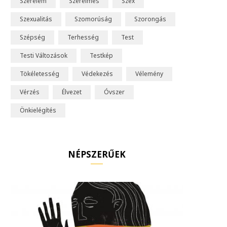
Szerelem
Szerelmes
Szex
Szexualitás
Szomorúság
Szorongás
Szépség
Terhesség
Test
Testi Változások
Testkép
Tökéletesség
Védekezés
Vélemény
Vérzés
Élvezet
Óvszer
Önkielégítés
NÉPSZERŰEK