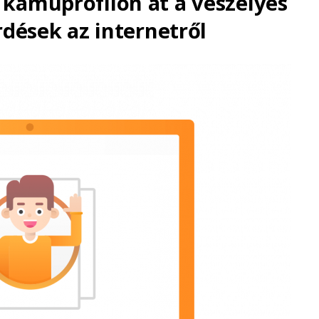
a kamuprofilon át a veszélyes
rdések az internetről