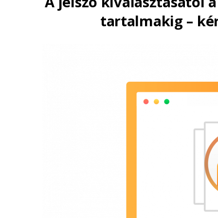
A jelszó kiválasztásától 
tartalmakig – ké