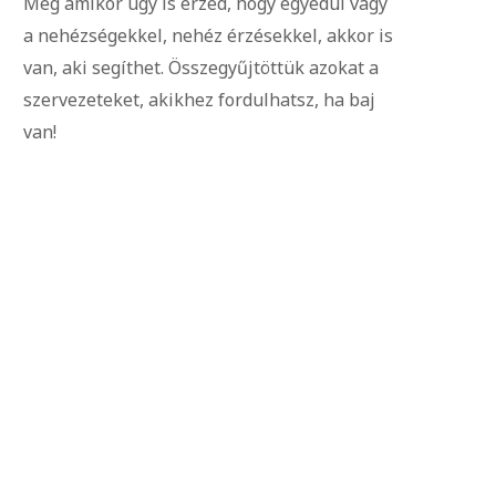
Még amikor úgy is érzed, hogy egyedül vagy
a nehézségekkel, nehéz érzésekkel, akkor is
van, aki segíthet. Összegyűjtöttük azokat a
szervezeteket, akikhez fordulhatsz, ha baj
van!