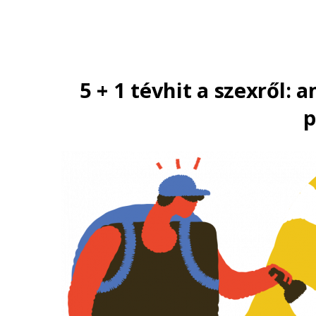
5 + 1 tévhit a szexről:
p