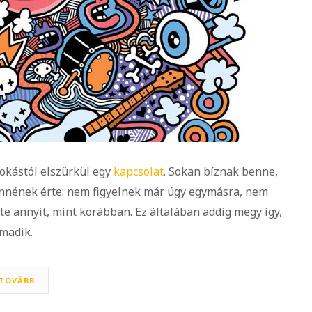
okástól elszürkül egy
kapcsolat
. Sokan bíznak benne,
nnének érte: nem figyelnek már úgy egymásra, nem
e annyit, mint korábban. Ez általában addig megy így,
rmadik.
TOVÁBB