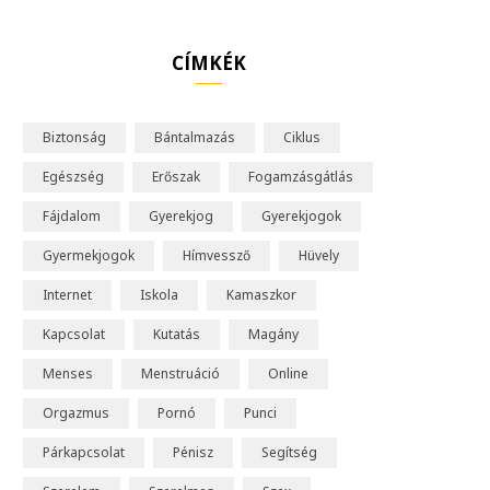
o
u
CÍMKÉK
T
u
Biztonság
Bántalmazás
Ciklus
b
Egészség
Erőszak
Fogamzásgátlás
e
Fájdalom
Gyerekjog
Gyerekjogok
Gyermekjogok
Hímvessző
Hüvely
Internet
Iskola
Kamaszkor
Kapcsolat
Kutatás
Magány
Menses
Menstruáció
Online
Orgazmus
Pornó
Punci
Párkapcsolat
Pénisz
Segítség