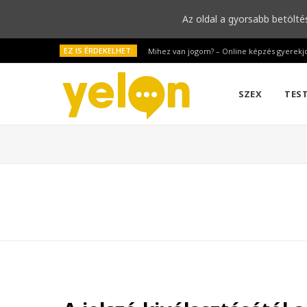
Az oldal a gyorsabb betölté
EZ IS ÉRDEKELHET:
Mihez van jogom? – Online képzés gyerekj
SZEX
TES