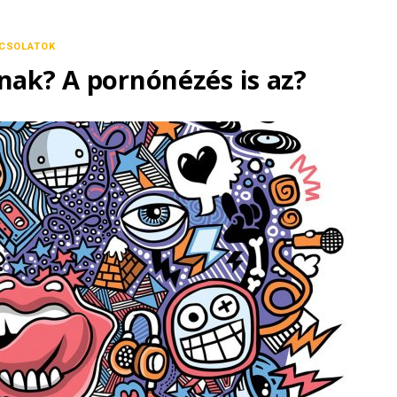
CSOLATOK
nak? A pornónézés is az?