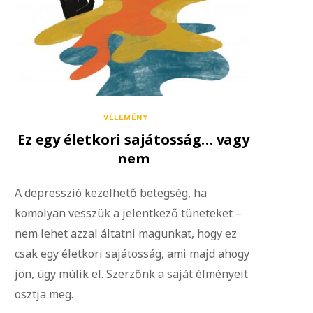
VÉLEMÉNY
Ez egy életkori sajátosság… vagy
nem
A depresszió kezelhető betegség, ha
komolyan vesszük a jelentkező tüneteket –
nem lehet azzal áltatni magunkat, hogy ez
csak egy életkori sajátosság, ami majd ahogy
jön, úgy múlik el. Szerzőnk a saját élményeit
osztja meg.