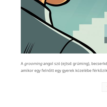
A
grooming
angol szó (ejtsd: grúming), becserké
amikor egy felnőtt egy gyerek közelébe férkőzi