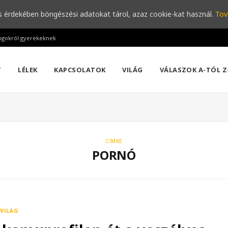
s érdekében böngészési adatokat tárol, azaz cookie-kat használ.
Tov
ogokról gyerekeknek
T
LÉLEK
KAPCSOLATOK
VILÁG
VÁLASZOK A-TÓL Z
CÍMKE
PORNÓ
VILÁG