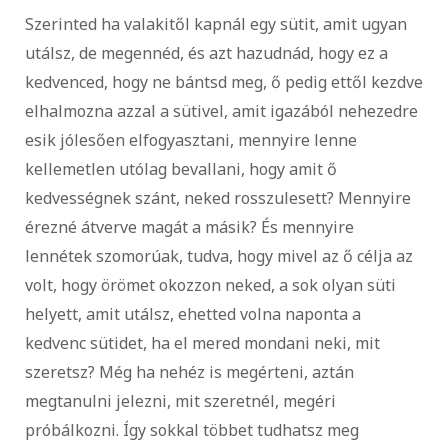
Szerinted ha valakitől kapnál egy sütit, amit ugyan
utálsz, de megennéd, és azt hazudnád, hogy ez a
kedvenced, hogy ne bántsd meg, ő pedig ettől kezdve
elhalmozna azzal a sütivel, amit igazából nehezedre
esik jólesően elfogyasztani, mennyire lenne
kellemetlen utólag bevallani, hogy amit ő
kedvességnek szánt, neked rosszulesett? Mennyire
érezné átverve magát a másik? És mennyire
lennétek szomorúak, tudva, hogy mivel az ő célja az
volt, hogy örömet okozzon neked, a sok olyan süti
helyett, amit utálsz, ehetted volna naponta a
kedvenc sütidet, ha el mered mondani neki, mit
szeretsz? Még ha nehéz is megérteni, aztán
megtanulni jelezni, mit szeretnél, megéri
próbálkozni. Így sokkal többet tudhatsz meg