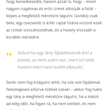
hogy benedvesedik, hanem azzal is, hogy – mivel
nagyon rugalmas és erős izmok alkotják a falát –
képes a megfelelő méretűre tágulni. Gondolj csak
bele, egy csecsemő is kifér rajta! Utána viszont ezek
az izmok visszahúzódnak, és a hüvely visszaáll a
korábbi méretére.
Szóval ha egy lány fájdalmasnak érzi a
szexet, az nem azért van, mert túl szűk,
hanem mert nem tudott ellazulni.
Senki nem fog kitágulni attól, ha sok-sok fájdalmat
feleslegesen eltűrve többet szexel – akkor fog tudni
egy lány a megfelelő méretűre tágulni, ha a másik
ad elég időt, ha figyel rá, ha nem sietteti, és nem