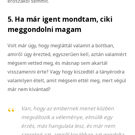
erőszakol semmit.
5. Ha már igent mondtam, ciki
meggondolni magam
Volt már úgy, hogy megláttál valamit a boltban,
amiről úgy érezted, egyszerűen kell, aztán valamiért
mégsem vetted meg, és másnap sem akartál
visszamenni érte? Vagy hogy kiszedtél a tányérodra
valamilyen ételt, amit mégsem ettél meg, mert végül
már nem kívántad?
Van, hogy az embernek menet közben
megváltozik a véleménye, elmúlik egy
érzés, más hangulata lesz, és már nem
szeretné azt, amiről korábban azt gondolta,