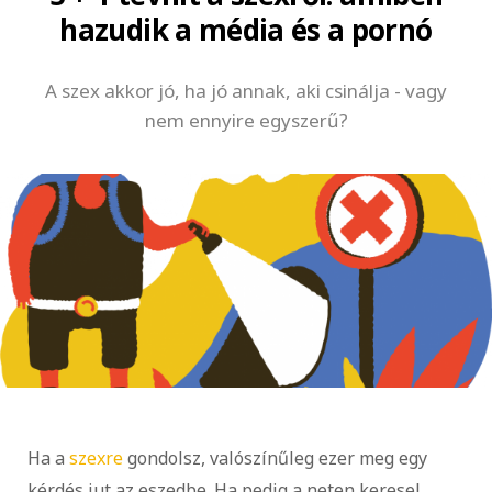
hazudik a média és a pornó
A szex akkor jó, ha jó annak, aki csinálja - vagy
nem ennyire egyszerű?
Ha a
szexre
gondolsz, valószínűleg ezer meg egy
kérdés jut az eszedbe. Ha pedig a neten keresel