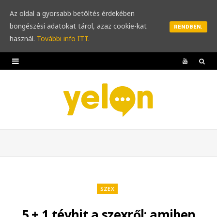
Az oldal a gyorsabb betöltés érdekében
böngészési adatokat tárol, azaz cookie-kat
RENDBEN.
használ.
További info ITT.
Y
o
u
T
u
b
e
SZEX
5 + 1 tévhit a szexről: amiben