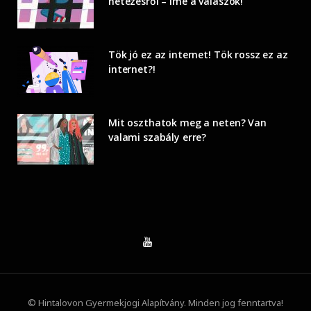
netezésről – íme a válaszok!
Tök jó ez az internet! Tök rossz ez az
internet?!
Mit oszthatok meg a neten? Van
valami szabály erre?
© Hintalovon Gyermekjogi Alapítvány. Minden jog fenntartva!