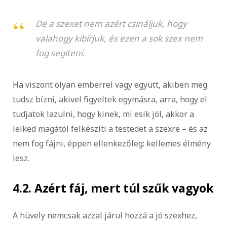
De a szexet nem azért csináljuk, hogy
valahogy kibírjuk, és ezen a sok szex nem
fog segíteni.
Ha viszont olyan emberrel vagy együtt, akiben meg
tudsz bízni, akivel figyeltek egymásra, arra, hogy el
tudjatok lazulni, hogy kinek, mi esik jól, akkor a
lelked magától felkészíti a testedet a szexre – és az
nem fog fájni, éppen ellenkezőleg: kellemes élmény
lesz.
4.2. Azért fáj, mert túl szűk vagyok
A hüvely nemcsak azzal járul hozzá a jó szexhez,