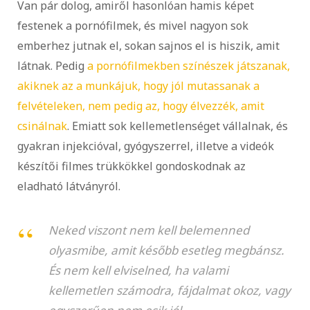
Van pár dolog, amiről hasonlóan hamis képet
festenek a pornófilmek, és mivel nagyon sok
emberhez jutnak el, sokan sajnos el is hiszik, amit
látnak. Pedig
a pornófilmekben színészek játszanak,
akiknek az a munkájuk, hogy jól mutassanak a
felvételeken, nem pedig az, hogy élvezzék, amit
csinálnak
. Emiatt sok kellemetlenséget vállalnak, és
gyakran injekcióval, gyógyszerrel, illetve a videók
készítői filmes trükkökkel gondoskodnak az
eladható látványról.
Neked viszont nem kell belemenned
olyasmibe, amit később esetleg megbánsz.
És nem kell elviselned, ha valami
kellemetlen számodra, fájdalmat okoz, vagy