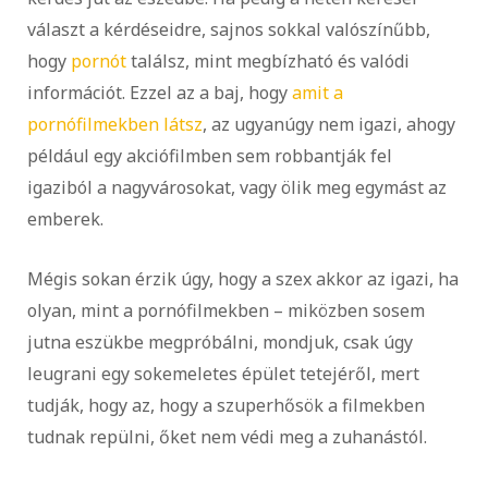
választ a kérdéseidre, sajnos sokkal valószínűbb,
hogy
pornót
találsz, mint megbízható és valódi
információt. Ezzel az a baj, hogy
amit a
pornófilmekben látsz
, az ugyanúgy nem igazi, ahogy
például egy akciófilmben sem robbantják fel
igaziból a nagyvárosokat, vagy ölik meg egymást az
emberek.
Mégis sokan érzik úgy, hogy a szex akkor az igazi, ha
olyan, mint a pornófilmekben – miközben sosem
jutna eszükbe megpróbálni, mondjuk, csak úgy
leugrani egy sokemeletes épület tetejéről, mert
tudják, hogy az, hogy a szuperhősök a filmekben
tudnak repülni, őket nem védi meg a zuhanástól.