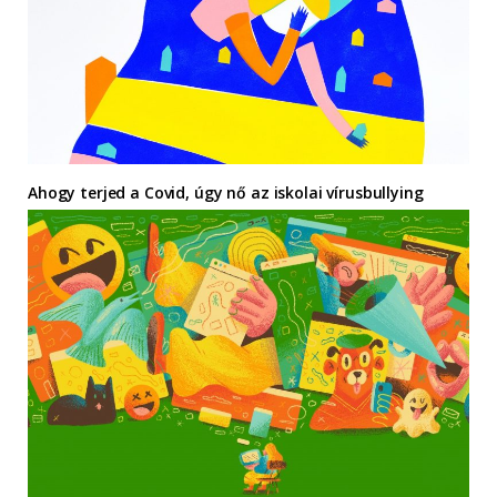
Ahogy terjed a Covid, úgy nő az iskolai vírusbullying