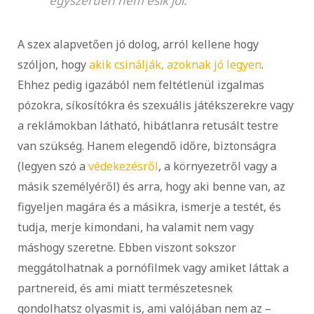
egyszerűen nem esik jól.
A szex alapvetően jó dolog, arról kellene hogy
szóljon, hogy
akik csinálják, azoknak jó legyen
.
Ehhez pedig igazából nem feltétlenül izgalmas
pózokra, síkosítókra és szexuális játékszerekre vagy
a reklámokban látható, hibátlanra retusált testre
van szükség. Hanem elegendő időre, biztonságra
(legyen szó a
védekezésről
, a környezetről vagy a
másik személyéről) és arra, hogy aki benne van, az
figyeljen magára és a másikra, ismerje a testét, és
tudja, merje kimondani, ha valamit nem vagy
máshogy szeretne. Ebben viszont sokszor
meggátolhatnak a pornófilmek vagy amiket láttak a
partnereid, és ami miatt természetesnek
gondolhatsz olyasmit is, ami valójában nem az –