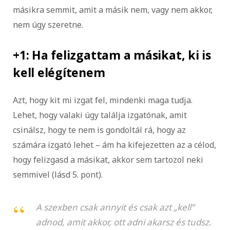
másikra semmit, amit a másik nem, vagy nem akkor,
nem úgy szeretne.
+1: Ha felizgattam a másikat, ki is
kell elégítenem
Azt, hogy kit mi izgat fel, mindenki maga tudja.
Lehet, hogy valaki úgy találja izgatónak, amit
csinálsz, hogy te nem is gondoltál rá, hogy az
számára izgató lehet – ám ha kifejezetten az a célod,
hogy felizgasd a másikat, akkor sem tartozol neki
semmivel (lásd 5. pont).
A szexben csak annyit és csak azt „kell”
adnod, amit akkor, ott adni akarsz és tudsz.