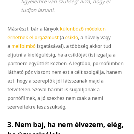
figyelemre van szükség: arra, hogy el
tudjon lazulni.
Másrészt, bár a lányok
különböző módokon
érhetnek el orgazmust
(a
csikló
, a hüvely vagy
a
mellbimbó
izgatásával), a többség akkor tud
eljutni a kielégülésig, ha a csiklóját (is) izgatja a
partnere együttlét közben. A legtöbb, pornófilmben
látható póz viszont nem ezt a célt szolgálja, hanem
azt, hogy a szereplők jól látsszanak majd a
felvételen. Szóval bármit is sugalljanak a
pornófilmek, a jó szexhez nem csak a nemi
szerveitekre lesz szükség.
3. Nem baj, ha nem élvezem, elég,