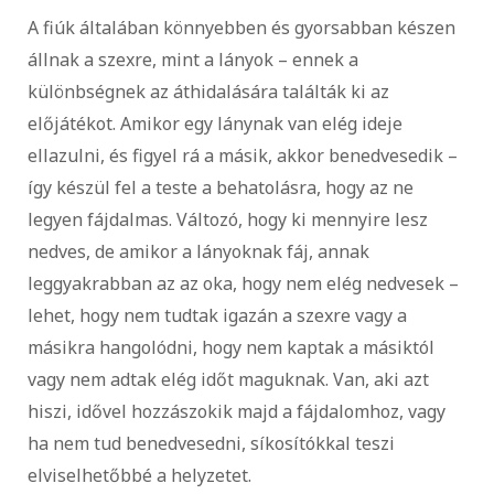
A fiúk általában könnyebben és gyorsabban készen
állnak a szexre, mint a lányok – ennek a
különbségnek az áthidalására találták ki az
előjátékot. Amikor egy lánynak van elég ideje
ellazulni, és figyel rá a másik, akkor benedvesedik –
így készül fel a teste a behatolásra, hogy az ne
legyen fájdalmas. Változó, hogy ki mennyire lesz
nedves, de amikor a lányoknak fáj, annak
leggyakrabban az az oka, hogy nem elég nedvesek –
lehet, hogy nem tudtak igazán a szexre vagy a
másikra hangolódni, hogy nem kaptak a másiktól
vagy nem adtak elég időt maguknak. Van, aki azt
hiszi, idővel hozzászokik majd a fájdalomhoz, vagy
ha nem tud benedvesedni, síkosítókkal teszi
elviselhetőbbé a helyzetet.