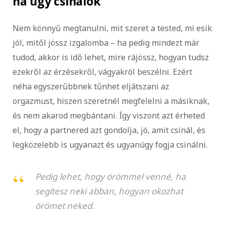
ha úgy csinálok
Nem könnyű megtanulni, mit szeret a tested, mi esik
jól, mitől jössz izgalomba – ha pedig mindezt már
tudod, akkor is idő lehet, mire rájössz, hogyan tudsz
ezekről az érzésekről, vágyakról beszélni. Ezért
néha egyszerűbbnek tűnhet eljátszani az
orgazmust, hiszen szeretnél megfelelni a másiknak,
és nem akarod megbántani. Így viszont azt érheted
el, hogy a partnered azt gondolja, jó, amit csinál, és
legközelebb is ugyanazt és ugyanúgy fogja csinálni.
Pedig lehet, hogy örömmel venné, ha
segítesz neki abban, hogyan okozhat
örömet neked.