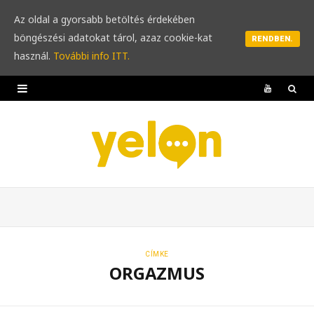
Az oldal a gyorsabb betöltés érdekében
böngészési adatokat tárol, azaz cookie-kat
RENDBEN.
használ.
További info ITT.
Y
o
u
T
u
b
e
CÍMKE
ORGAZMUS