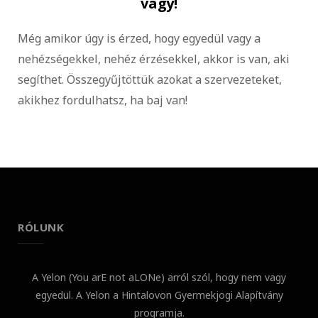
vagy!
Még amikor úgy is érzed, hogy egyedül vagy a
nehézségekkel, nehéz érzésekkel, akkor is van, aki
segíthet. Összegyűjtöttük azokat a szervezeteket,
akikhez fordulhatsz, ha baj van!
RÓLUNK
A Yelon (You arE not aLONe) arról szól, hogy nem vagy
egyedül. A Yelon a Hintalovon Gyermekjogi Alapítvány
programja.