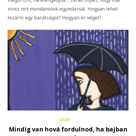
megőrizni, ha elengedjük… Lehet olyan, hogy már
nincs mit mondanotok egymásnak. Hogyan lehet
lezárni egy barátságot? Hogyan ér véget?
LÉLEK
Mindig van hová fordulnod, ha bajban