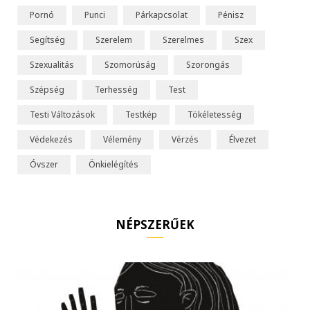
Pornó
Punci
Párkapcsolat
Pénisz
Segítség
Szerelem
Szerelmes
Szex
Szexualitás
Szomorúság
Szorongás
Szépség
Terhesség
Test
Testi Változások
Testkép
Tökéletesség
Védekezés
Vélemény
Vérzés
Élvezet
Óvszer
Önkielégítés
NÉPSZERŰEK