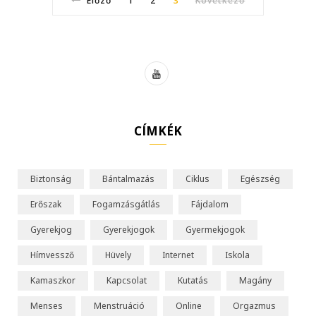
Előző
1
2
3
Következő
Y
o
u
CÍMKÉK
T
u
Biztonság
Bántalmazás
Ciklus
Egészség
b
Erőszak
Fogamzásgátlás
Fájdalom
e
Gyerekjog
Gyerekjogok
Gyermekjogok
Hímvessző
Hüvely
Internet
Iskola
Kamaszkor
Kapcsolat
Kutatás
Magány
Menses
Menstruáció
Online
Orgazmus