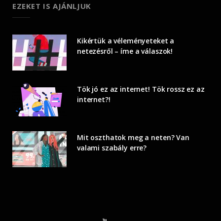
EZEKET IS AJÁNLJUK
Kikértük a véleményeteket a
netezésről – íme a válaszok!
Tök jó ez az internet! Tök rossz ez az
internet?!
Mit oszthatok meg a neten? Van
valami szabály erre?