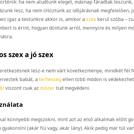
történik: ha nem aludtunk eleget, másnap fáradtak leszünk, 
lázunk lesz, ha nem öltöztünk az időjárásnak megfelelően, jó
z igaz a testünkre akkor is, amikor a
szex
kerül szóba – cs
mbert is érint, hogyan döntünk arról, mennyire és milyen 
ásra.
s szex a jó szex
zeretkezésnek lesz-e nem várt következménye, mindkét fél f
terveztek babát, a
terhesség
ellen több módon is védekezhett
ől
viszont csak az
óvszer
tud megvédeni.
sználata
kal könnyebb megszokni, mint azt az első alkalmak előtt go
 gyakorolni (akár fiú vagy, akár lány). Akik pedig már túl va