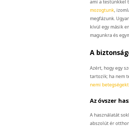
ami a testünkkel 
mozogtunk
, izom
megfázunk. Ugyane
kívül egy másik e
magunkra és egym
A biztonságo
Azért, hogy egy s
tartozik; ha nem 
nemi betegségekt
Az óvszer ha
A használatát sok
abszolút ér otthon