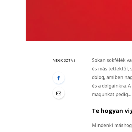
Sokan sokfélék v
MEGOSZTÁS
és más tettektől,
dolog, amiben na
és a dolgainkra. 
magunkat pedig… 
Te hogyan vi
Mindenki máshogy 