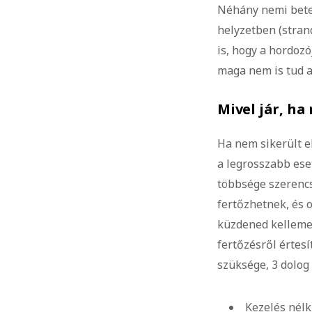
Néhány nemi beteg
helyzetben (strand
is, hogy a hordozó
maga nem is tud a
Mivel jár, h
Ha nem sikerült el
a legrosszabb ese
többsége szerencs
fertőzhetnek, és 
küzdened kellemet
fertőzésről értes
szüksége, 3 dolog 
Kezelés nélk