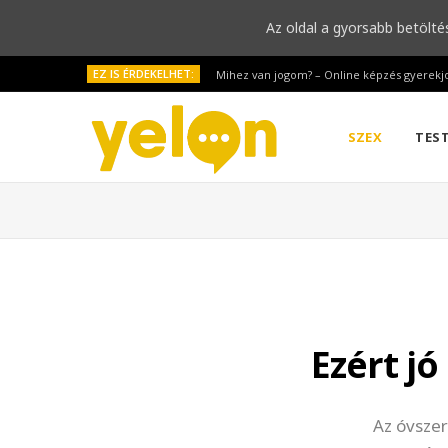
Az oldal a gyorsabb betölté
EZ IS ÉRDEKELHET:
Mihez van jogom? – Online képzés gyerekj
SZEX
TES
Ezért jó
Az óvszer