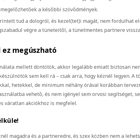
l megelőzhetőek a későbbi szövődmények.
intett tud a dologról, és kezel(tet)i magát, nem fordulhat el
gszabadul végre a tüneteitől, a tünetmentes partnere vissza
l ez megúszható
nálata mellett döntötök, akkor legalább emiatt biztosan ne
észülnötök sem kell rá – csak arra, hogy kéznél legyen. A 
kal, hetekkel, de minimum néhány órával korábban tervezni
asználatba vehető, és nem igényel sem orvosi segítséget, se
s váratlan akciókhoz is megfelel.
lküle!
tnél magadra és a partneredre, és szex közben nem a lehet