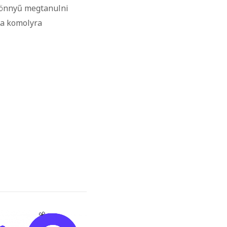
 könnyű megtanulni
ha komolyra