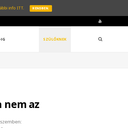
ábbi info ITT.
RENDBEN.
Y
o
-IG
SZÜLŐKNEK
u
T
u
b
e
ha nem az
l szemben: