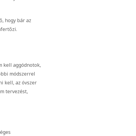
ő, hogy bár az
fertőzi.
m kell aggódnotok,
többi módszerrel
 kell, az óvszer
m tervezést,
séges