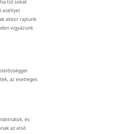
ha túl sokat
 eséllyel
ak akkor rajtunk
módon vigyázunk
elelősséggel
ek, az esetleges
ndolnátok, és
nnak az első