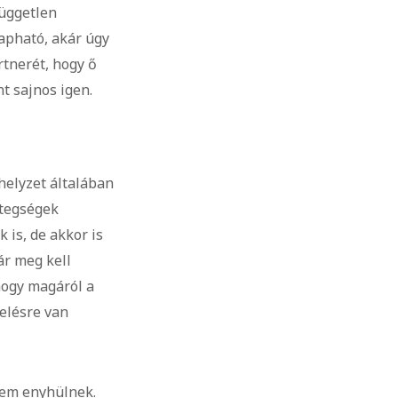
független
kapható, akár úgy
rtnerét, hogy ő
nt sajnos igen.
 helyzet általában
etegségek
is, de akkor is
ár meg kell
hogy magáról a
zelésre van
nem enyhülnek.