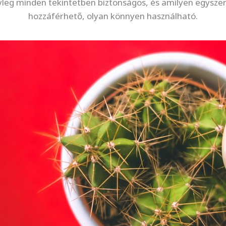
yleg minden tekintetben biztonságos, és amilyen egysze
hozzáférhető, olyan könnyen használható.