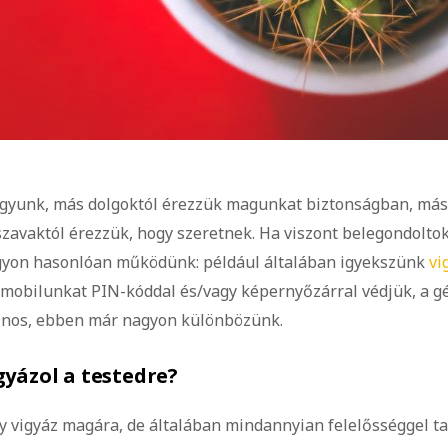
agyunk, más dolgoktól érezzük magunkat biztonságban, más
 szavaktól érezzük, hogy szeretnek. Ha viszont belegondolto
gyon hasonlóan működünk: például általában igyekszünk
vi
A mobilunkat PIN-kóddal és/vagy képernyőzárral védjük, a g
nos, ebben már nagyon különbözünk.
gyázol a testedre?
vigyáz magára, de általában mindannyian felelősséggel ta