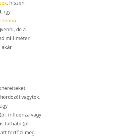
zex
, hiszen
, így
 babona
gvenni, de a
ad milliméter
k akár
tnereiteket,
hordozói vagytok,
múgy
l. influenza vagy
 látható (pl.
att fertőzi meg.