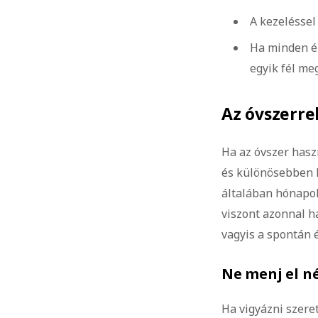
A kezelésse
Ha minden ér
egyik fél me
Az óvszerre
Ha az óvszer hasz
és különösebben k
általában hónapok
viszont azonnal h
vagyis a spontán é
Ne menj el né
Ha vigyázni szere