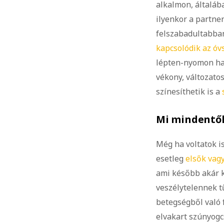
alkalmon, általá
ilyenkor a partne
felszabadultabba
kapcsolódik az óv
lépten-nyomon hal
vékony, változato
színesíthetik is a
Mi mindentől
Még ha voltatok i
esetleg
elsők vag
ami később akár k
veszélytelennek t
betegségből való 
elvakart szúnyogc