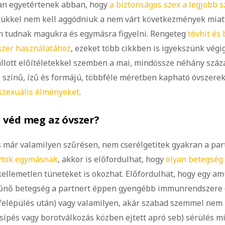
ban egyetértenek abban, hogy
a biztonságos szex a legjobb s
rükkel nem kell aggódniuk a nem várt következmények miatt
n tudnak magukra és egymásra figyelni. Rengeteg
tévhit és
szer használatához
, ezeket több cikkben is igyekszünk végi
lott előítéletekkel szemben a mai, mindössze néhány száz
s színű, ízű és formájú, többféle méretben kapható óvszere
szexuális élményeket
.
 véd meg az óvszer?
s már valamilyen szűrésen, nem cserélgetitek gyakran a par
ytok egymásnak
, akkor is előfordulhat, hogy
olyan betegség
ellemetlen tüneteket is okozhat. Előfordulhat, hogy egy a
űnő betegség a partnert éppen gyengébb immunrendszere (p
felépülés után) vagy valamilyen, akár szabad szemmel nem is
sípés vagy borotválkozás közben ejtett apró seb) sérülés mi