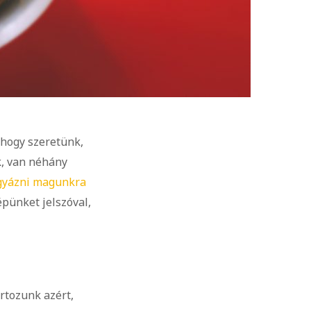
hogy szeretünk,
k, van néhány
gyázni magunkra
épünket jelszóval,
rtozunk azért,