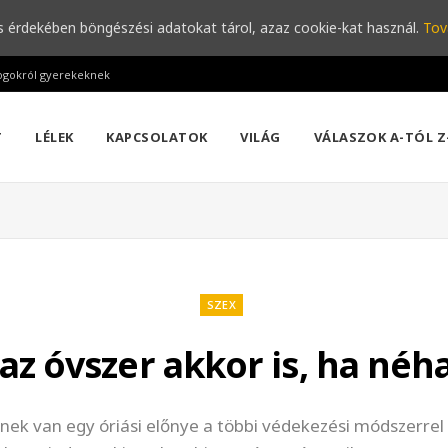
s érdekében böngészési adatokat tárol, azaz cookie-kat használ.
Tov
ogokról gyerekeknek
T
LÉLEK
KAPCSOLATOK
VILÁG
VÁLASZOK A-TÓL Z
SZEX
 az óvszer akkor is, ha né
nek van egy óriási előnye a többi védekezési módszerre