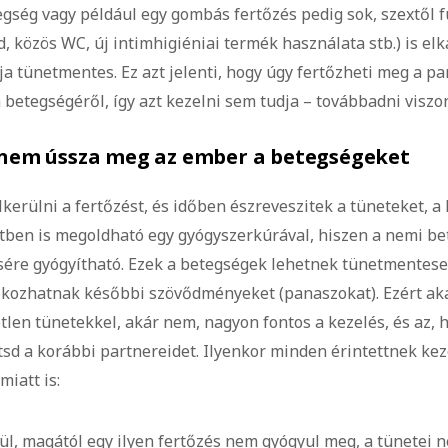
ség vagy például egy gombás fertőzés pedig sok, szextől 
, közös WC, új intimhigiéniai termék használata stb.) is el
ja tünetmentes. Ez azt jelenti, hogy úgy fertőzheti meg a pa
 betegségéről, így azt kezelni sem tudja – továbbadni viszo
a nem ússza meg az ember a betegségeket
kerülni a fertőzést, és időben észreveszitek a tüneteket, a
tben is megoldható egy gyógyszerkúrával, hiszen a nemi b
ére gyógyítható. Ezek a betegségek lehetnek tünetmentesek 
okozhatnak későbbi szövődményeket (panaszokat). Ezért ak
len tünetekkel, akár nem, nagyon fontos a kezelés, és az, 
ítsd a korábbi partnereidet. Ilyenkor minden érintettnek ke
miatt is:
ül, magától egy ilyen fertőzés nem gyógyul meg, a tünetei 