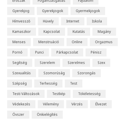
Erőszak
Fogamzásgátlás
Fájdalom
e
Gyerekjog
Gyerekjogok
Gyermekjogok
Hímvessző
Hüvely
Internet
Iskola
Kamaszkor
Kapcsolat
Kutatás
Magány
Menses
Menstruáció
Online
Orgazmus
Pornó
Punci
Párkapcsolat
Pénisz
Segítség
Szerelem
Szerelmes
Szex
Szexualitás
Szomorúság
Szorongás
Szépség
Terhesség
Test
Testi Változások
Testkép
Tökéletesség
Védekezés
Vélemény
Vérzés
Élvezet
Óvszer
Önkielégítés