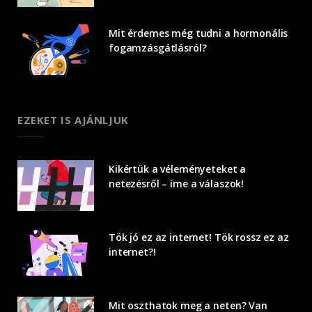
Mit érdemes még tudni a hormonális
fogamzásgátlásról?
EZEKET IS AJÁNLJUK
Kikértük a véleményeteket a
netezésről – íme a válaszok!
Tök jó ez az internet! Tök rossz ez az
internet?!
Mit oszthatok meg a neten? Van