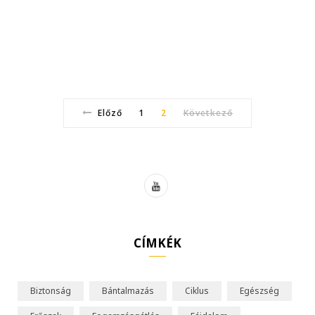
Előző
1
2
Következő
Y
o
u
CÍMKÉK
T
u
Biztonság
Bántalmazás
Ciklus
Egészség
b