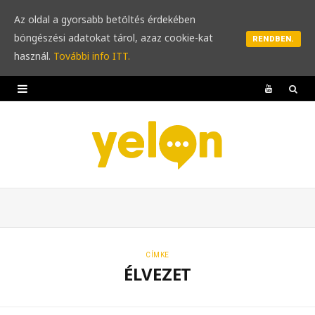
Az oldal a gyorsabb betöltés érdekében
böngészési adatokat tárol, azaz cookie-kat
RENDBEN.
használ.
További info ITT.
Y
o
u
T
u
b
e
CÍMKE
ÉLVEZET