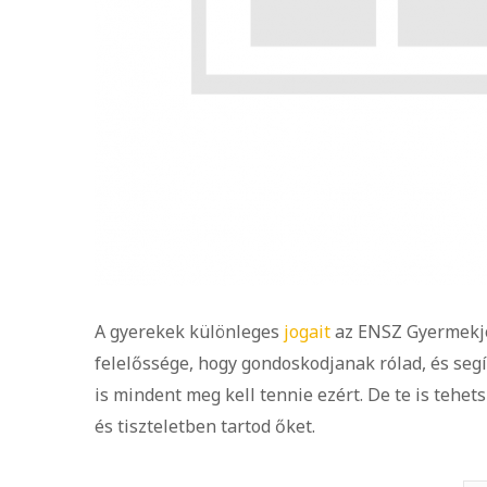
A gyerekek különleges
jogait
az ENSZ Gyermekjog
felelőssége, hogy gondoskodjanak rólad, és segí
is mindent meg kell tennie ezért. De te is tehet
és tiszteletben tartod őket.