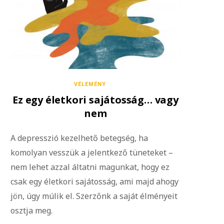
VÉLEMÉNY
Ez egy életkori sajátosság… vagy
nem
A depresszió kezelhető betegség, ha
komolyan vesszük a jelentkező tüneteket –
nem lehet azzal áltatni magunkat, hogy ez
csak egy életkori sajátosság, ami majd ahogy
jön, úgy múlik el. Szerzőnk a saját élményeit
osztja meg.