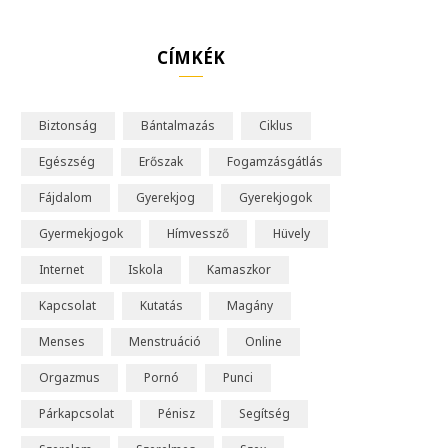
o
u
CÍMKÉK
T
u
Biztonság
Bántalmazás
Ciklus
b
Egészség
Erőszak
Fogamzásgátlás
e
Fájdalom
Gyerekjog
Gyerekjogok
Gyermekjogok
Hímvessző
Hüvely
Internet
Iskola
Kamaszkor
Kapcsolat
Kutatás
Magány
Menses
Menstruáció
Online
Orgazmus
Pornó
Punci
Párkapcsolat
Pénisz
Segítség