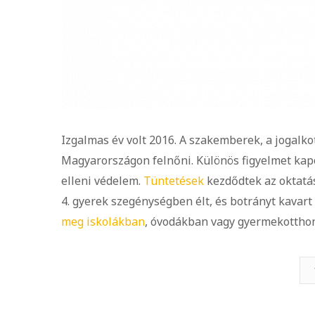
Izgalmas év volt 2016. A szakemberek, a jogalko
Magyarországon felnőni. Különös figyelmet kapo
elleni védelem.
Tüntetések
kezdődtek az oktatás
4. gyerek szegénységben élt, és botrányt kavar
meg iskolákban
, óvodákban vagy gyermekotth