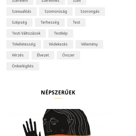
Szerelem
Szerelmes
Szex
Szexualitás
Szomorúság
Szorongás
Szépség
Terhesség
Test
Testi Változások
Testkép
Tökéletesség
Védekezés
Vélemény
Vérzés
Élvezet
Óvszer
Önkielégítés
NÉPSZERŰEK