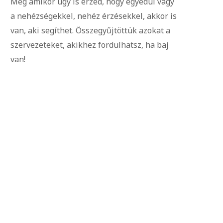
Még amikor úgy is érzed, hogy egyedül vagy
a nehézségekkel, nehéz érzésekkel, akkor is
van, aki segíthet. Összegyűjtöttük azokat a
szervezeteket, akikhez fordulhatsz, ha baj
van!