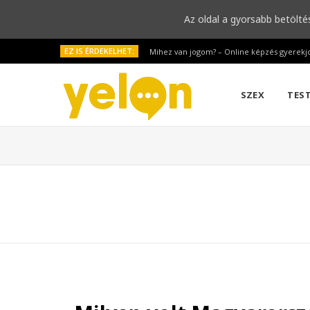
Az oldal a gyorsabb betölté
EZ IS ÉRDEKELHET:
Mihez van jogom? – Online képzés gyerekj
SZEX
TES