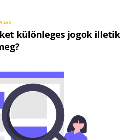
VILÁG
et különleges jogok illetik
meg?