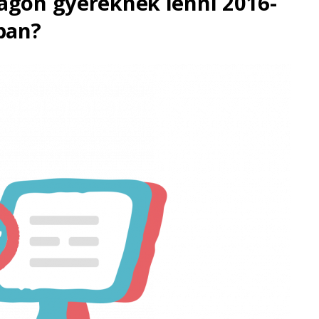
ágon gyereknek lenni 2016-
ban?