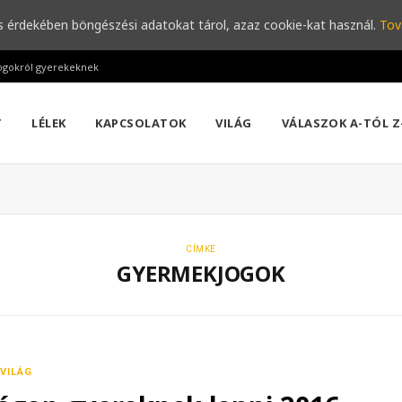
s érdekében böngészési adatokat tárol, azaz cookie-kat használ.
Tov
ogokról gyerekeknek
T
LÉLEK
KAPCSOLATOK
VILÁG
VÁLASZOK A-TÓL Z
CÍMKE
GYERMEKJOGOK
VILÁG