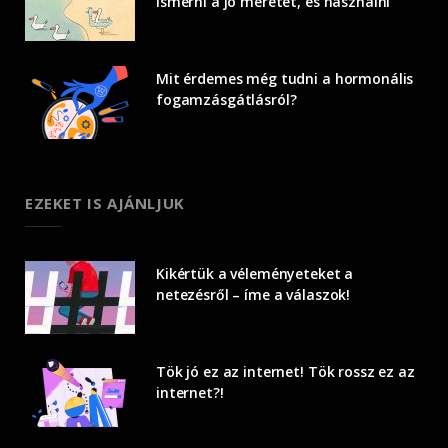
ismerni a jó méretet, és használni
Mit érdemes még tudni a hormonális
fogamzásgátlásról?
EZEKET IS AJÁNLJUK
Kikértük a véleményeteket a
netezésről – íme a válaszok!
Tök jó ez az internet! Tök rossz ez az
internet?!