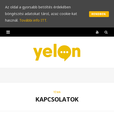
Az oldal a gyorsabb betöltés érdekében
böngészési adatokat tárol, azaz cookie-kat
RENDBEN.
használ.
További info ITT.
Y
o
u
T
u
b
e
TÉMA
KAPCSOLATOK