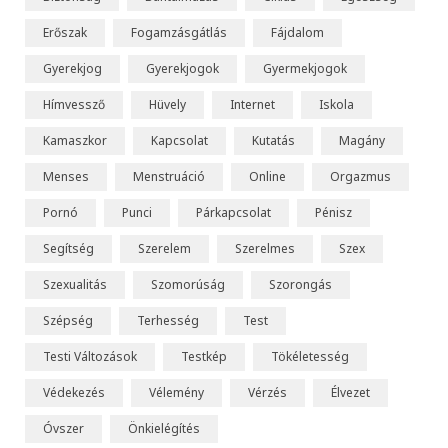
b
Erőszak
Fogamzásgátlás
Fájdalom
e
Gyerekjog
Gyerekjogok
Gyermekjogok
Hímvessző
Hüvely
Internet
Iskola
Kamaszkor
Kapcsolat
Kutatás
Magány
Menses
Menstruáció
Online
Orgazmus
Pornó
Punci
Párkapcsolat
Pénisz
Segítség
Szerelem
Szerelmes
Szex
Szexualitás
Szomorúság
Szorongás
Szépség
Terhesség
Test
Testi Változások
Testkép
Tökéletesség
Védekezés
Vélemény
Vérzés
Élvezet
Óvszer
Önkielégítés