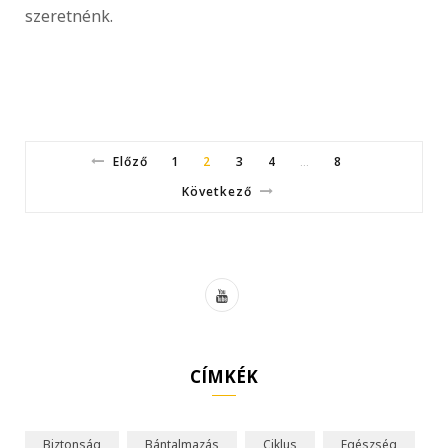
szeretnénk.
Előző
1
2
3
4
8
…
Következő
Y
o
u
CÍMKÉK
T
u
Biztonság
Bántalmazás
Ciklus
Egészség