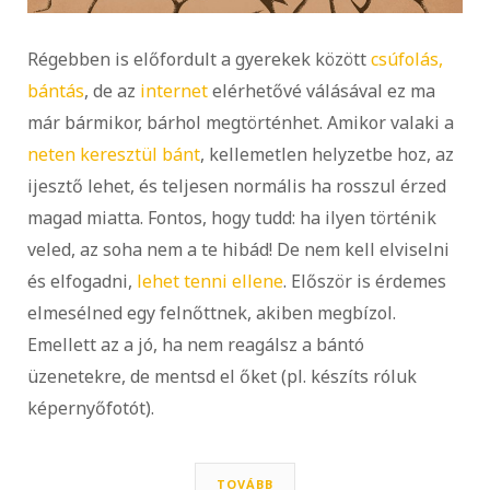
Régebben is előfordult a gyerekek között
csúfolás,
bántás
, de az
internet
elérhetővé válásával ez ma
már bármikor, bárhol megtörténhet. Amikor valaki a
neten keresztül bánt
, kellemetlen helyzetbe hoz, az
ijesztő lehet, és teljesen normális ha rosszul érzed
magad miatta. Fontos, hogy tudd: ha ilyen történik
veled, az soha nem a te hibád! De nem kell elviselni
és elfogadni,
lehet tenni ellene
. Először is érdemes
elmesélned egy felnőttnek, akiben megbízol.
Emellett az a jó, ha nem reagálsz a bántó
üzenetekre, de mentsd el őket (pl. készíts róluk
képernyőfotót).
TOVÁBB