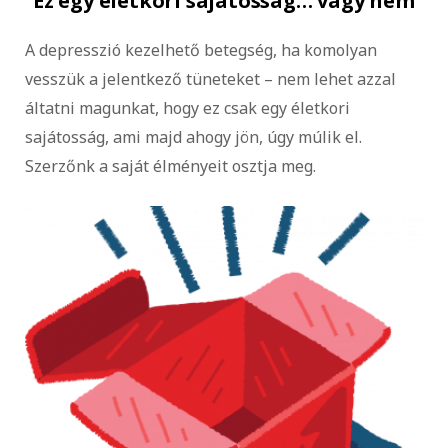
Ez egy életkori sajátosság… vagy nem
A depresszió kezelhető betegség, ha komolyan
vesszük a jelentkező tüneteket – nem lehet azzal
áltatni magunkat, hogy ez csak egy életkori
sajátosság, ami majd ahogy jön, úgy múlik el.
Szerzőnk a saját élményeit osztja meg.